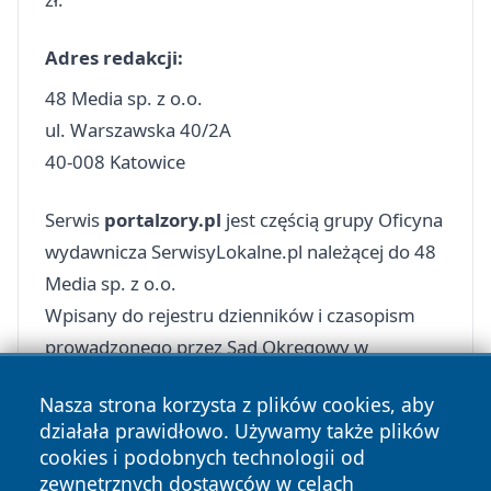
Adres redakcji:
48 Media sp. z o.o.
ul. Warszawska 40/2A
40-008 Katowice
Serwis
portalzory.pl
jest częścią grupy Oficyna
wydawnicza SerwisyLokalne.pl należącej do 48
Media sp. z o.o.
Wpisany do rejestru dzienników i czasopism
prowadzonego przez Sąd Okręgowy w
Katowicach Wydział I Cywilny pod poz. Pr. 3160
Nasza strona korzysta z plików cookies, aby
działała prawidłowo. Używamy także plików
cookies i podobnych technologii od
zewnętrznych dostawców w celach