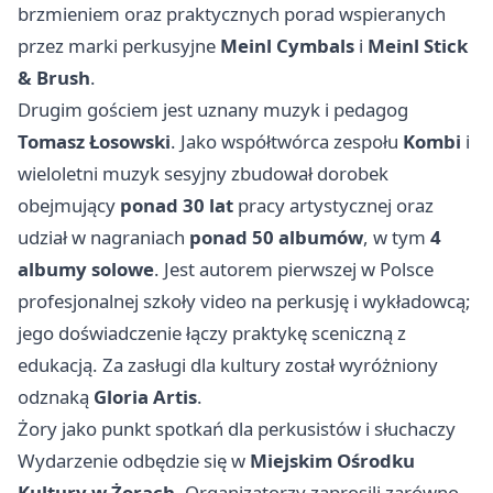
brzmieniem oraz praktycznych porad wspieranych
przez marki perkusyjne
Meinl Cymbals
i
Meinl Stick
& Brush
.
Drugim gościem jest uznany muzyk i pedagog
Tomasz Łosowski
. Jako współtwórca zespołu
Kombi
i
wieloletni muzyk sesyjny zbudował dorobek
obejmujący
ponad 30 lat
pracy artystycznej oraz
udział w nagraniach
ponad 50 albumów
, w tym
4
albumy solowe
. Jest autorem pierwszej w Polsce
profesjonalnej szkoły video na perkusję i wykładowcą;
jego doświadczenie łączy praktykę sceniczną z
edukacją. Za zasługi dla kultury został wyróżniony
odznaką
Gloria Artis
.
Żory jako punkt spotkań dla perkusistów i słuchaczy
Wydarzenie odbędzie się w
Miejskim Ośrodku
Kultury w Żorach
. Organizatorzy zaprosili zarówno