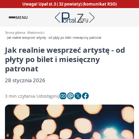
Uwaga! Upał st.3 ( 32 powiaty) (komunikat RSO)
MENU
Strona główna
Wiadomości
Jak realnie wesprzeć artystę - od płyty po bilet i miesięczny patronat
Jak realnie wesprzeć artystę - od
płyty po bilet i miesięczny
patronat
28 stycznia 2026
3 min czytania
Udostępnij