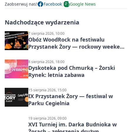
Zaobserwuj nas!
Facebook
Google News
Nadchodzące wydarzenia
7 sierpnia 2026, 10:00
Obóz WoodRock na festiwalu
Przystanek Żory — rockowy weekend
w Parku Cegielnia
8 sierpnia 2026, 18:00
Dyskoteka pod Chmurką – Żorski
Rynek: letnia zabawa
15 sierpnia 2026, 15:00
IX Przystanek Żory — festiwal w
Parku Cegielnia
19 sierpnia 2026, 09:00
XVI Turniej im. Darka Budnioka w
Żorach – zgłoszenia drużyn