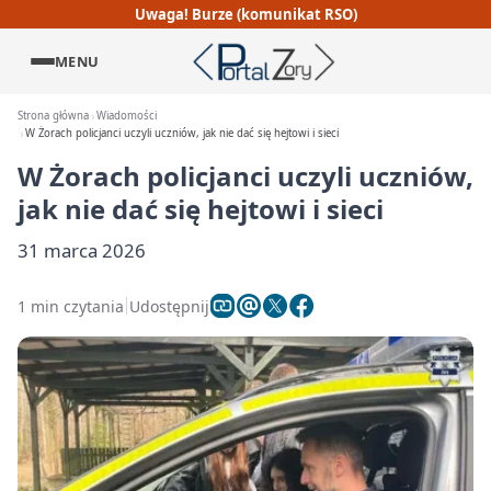
Uwaga! Burze (komunikat RSO)
MENU
Strona główna
Wiadomości
W Żorach policjanci uczyli uczniów, jak nie dać się hejtowi i sieci
W Żorach policjanci uczyli uczniów,
jak nie dać się hejtowi i sieci
31 marca 2026
1 min czytania
Udostępnij