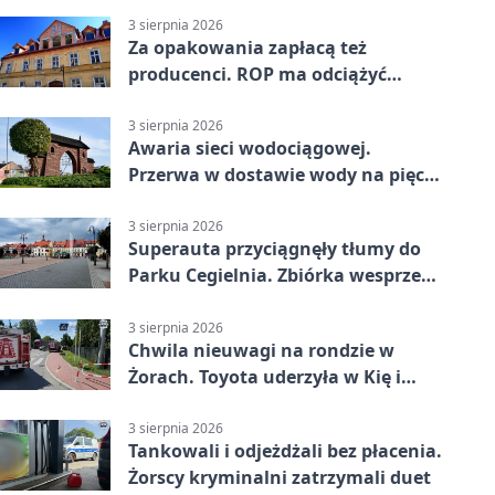
3 sierpnia 2026
Za opakowania zapłacą też
producenci. ROP ma odciążyć
mieszkańców Żor
3 sierpnia 2026
Awaria sieci wodociągowej.
Przerwa w dostawie wody na pięciu
ulicach
3 sierpnia 2026
Superauta przyciągnęły tłumy do
Parku Cegielnia. Zbiórka wesprze
karetkę dla dzieci
3 sierpnia 2026
Chwila nieuwagi na rondzie w
Żorach. Toyota uderzyła w Kię i
infrastrukturę
3 sierpnia 2026
Tankowali i odjeżdżali bez płacenia.
Żorscy kryminalni zatrzymali duet