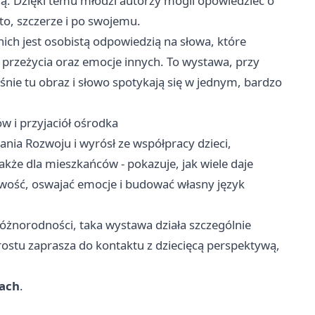
ną. Dzięki temu młodzi autorzy mogli opowiedzieć o
to, szczerze i po swojemu.
 nich jest osobistą odpowiedzią na słowa, które
 przeżycia oraz emocje innych. To wystawa, przy
aśnie tu obraz i słowo spotykają się w jednym, bardzo
w i przyjaciół ośrodka
nia Rozwoju i wyrósł ze współpracy dzieci,
akże dla mieszkańców - pokazuje, jak wiele daje
iwość, oswajać emocje i budować własny język
różnorodności, taka wystawa działa szczególnie
prostu zaprasza do kontaktu z dziecięcą perspektywą,
rach
.