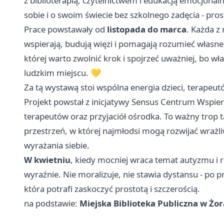
z biblioterapią, czytelnictwem i edukacją emocjonal
sobie i o swoim świecie bez szkolnego zadęcia - pros
Prace powstawały od
listopada do marca
. Każda z
wspierają, budują więzi i pomagają rozumieć własne
której warto zwolnić krok i spojrzeć uważniej, bo wł
ludzkim miejscu. 💛
Za tą wystawą stoi wspólna energia dzieci, terapeutó
Projekt powstał z inicjatywy Sensus Centrum Wspiera
terapeutów oraz przyjaciół ośrodka. To ważny trop t
przestrzeń, w której najmłodsi mogą rozwijać wrażl
wyrażania siebie.
W kwietniu
, kiedy mocniej wraca temat autyzmu i 
wyraźnie. Nie moralizuje, nie stawia dystansu - po 
która potrafi zaskoczyć prostotą i szczerością.
na podstawie:
Miejska Biblioteka Publiczna w Żo