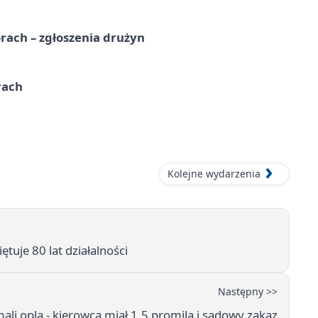
rach – zgłoszenia drużyn
rach
Kolejne wydarzenia
tuje 80 lat działalności
Następny >>
li opla - kierowca miał 1,5 promila i sądowy zakaz