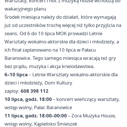
Warsztaty, koncert i noc z muzyką house wchodzą do
wakacyjnego planu
Środek miesiąca należy do działań, które wymagają
już od uczestników trochę więcej niż tylko przyjścia na
seans. Od 6 do 10 lipca MOK prowadzi Letnie
Warsztaty wokalno-aktorskie dla dzieci i młodzieży, a
ich finał zaplanowano na 10 lipca w Pałacu
Baranowice. Tego samego miesiąca wracają też gry
bez prądu, muzyka i akcja krwiodawstwa.
6–10 lipca
– Letnie Warsztaty wokalno-aktorskie dla
dzieci i młodzieży, Dom Kultury
zapisy:
608 398 112
10 lipca, godz. 18:00
– koncert wieńczący warsztaty,
wstęp wolny, Pałac Baranowice
11 lipca, godz. 18:00–00:00
– Zora Muzyka House,
wstęp wolny, Kąpielisko Śmieszek