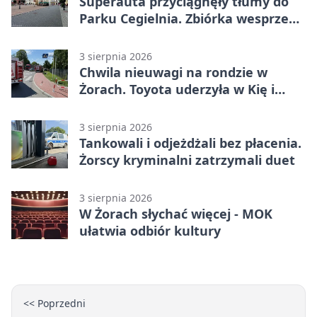
Superauta przyciągnęły tłumy do
Parku Cegielnia. Zbiórka wesprze
karetkę dla dzieci
3 sierpnia 2026
Chwila nieuwagi na rondzie w
Żorach. Toyota uderzyła w Kię i
infrastrukturę
3 sierpnia 2026
Tankowali i odjeżdżali bez płacenia.
Żorscy kryminalni zatrzymali duet
3 sierpnia 2026
W Żorach słychać więcej - MOK
ułatwia odbiór kultury
<< Poprzedni