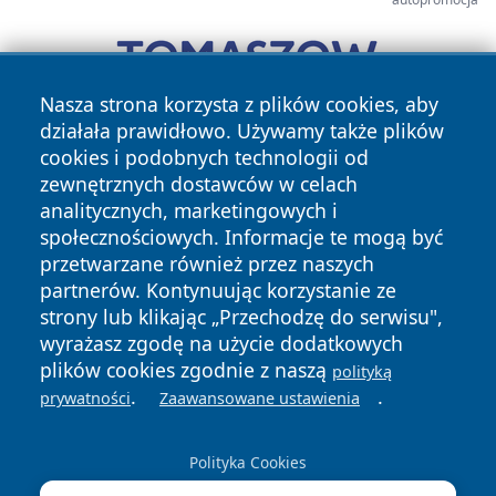
Nasza strona korzysta z plików cookies, aby
działała prawidłowo. Używamy także plików
cookies i podobnych technologii od
zewnętrznych dostawców w celach
analitycznych, marketingowych i
społecznościowych. Informacje te mogą być
przetwarzane również przez naszych
Copyright © 2026 portalzory.pl Wszystkie prawa zastrzeżone.
partnerów. Kontynuując korzystanie ze
strony lub klikając „Przechodzę do serwisu",
wyrażasz zgodę na użycie dodatkowych
Polityka
Polityka
plików cookies zgodnie z naszą
polityką
News
Autorzy
Prywatności
Cookies
.
.
prywatności
Zaawansowane ustawienia
Polityka Cookies