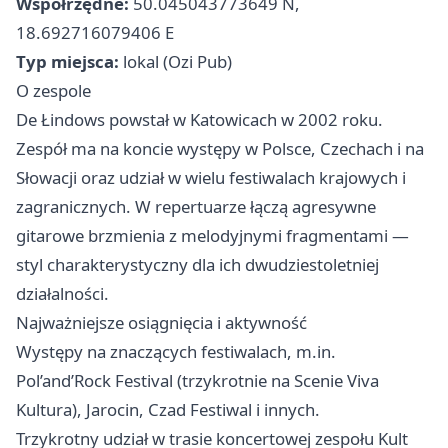
Współrzędne:
50.045043773649 N,
18.692716079406 E
Typ miejsca:
lokal (Ozi Pub)
O zespole
De Łindows powstał w Katowicach w 2002 roku.
Zespół ma na koncie występy w Polsce, Czechach i na
Słowacji oraz udział w wielu festiwalach krajowych i
zagranicznych. W repertuarze łączą agresywne
gitarowe brzmienia z melodyjnymi fragmentami —
styl charakterystyczny dla ich dwudziestoletniej
działalności.
Najważniejsze osiągnięcia i aktywność
Występy na znaczących festiwalach, m.in.
Pol’and’Rock Festival (trzykrotnie na Scenie Viva
Kultura), Jarocin, Czad Festiwal i innych.
Trzykrotny udział w trasie koncertowej zespołu Kult