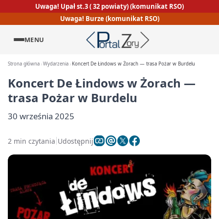
Uwaga! Upał st.3 ( 32 powiaty) (komunikat RSO)
Uwaga! Burze (komunikat RSO)
MENU
Strona główna
Wydarzenia
Koncert De Łindows w Żorach — trasa Pożar w Burdelu
Koncert De Łindows w Żorach —
trasa Pożar w Burdelu
30 września 2025
2 min czytania
Udostępnij