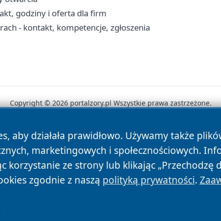
kt, godziny i oferta dla firm
ch - kontakt, kompetencje, zgłoszenia
Copyright © 2026 portalzory.pl Wszystkie prawa zastrzeżone.
es, aby działała prawidłowo. Używamy także plik
News
Autorzy
Polityka Prywatności
Polityka Cookie
cznych, marketingowych i społecznościowych. Inf
 korzystanie ze strony lub klikając „Przechodzę 
ookies zgodnie z naszą
polityką prywatności
.
Zaaw