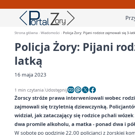
Prz
Strona główna
Wiadomości
Policja Żory: Pijani rodzice zajmowali się 3-lat
Policja Żory: Pijani ro
latką
16 maja 2023
1 min czytania
Udostępnij
Żorscy stróże prawa interweniowali wobec rodzi
zajmowali się trzyletnią dziewczynką. Policjan
widział, jak zataczający się rodzice pchali wóze
dwa promile alkoholu, a matka - ponad dwa i pół
W sobotę po godzinie 22.00 policjanci z żorskiej k