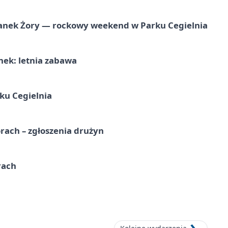
anek Żory — rockowy weekend w Parku Cegielnia
nek: letnia zabawa
ku Cegielnia
rach – zgłoszenia drużyn
rach