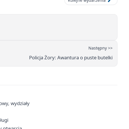
Kolejne wydarzenia
Następny >>
Policja Żory: Awantura o puste butelki
cowy, wydziały
ługi
ny otwarcia