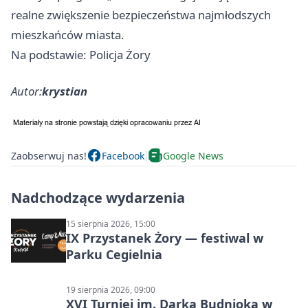
realne zwiększenie bezpieczeństwa najmłodszych
mieszkańców miasta.
Na podstawie: Policja Żory
Autor:
krystian
Zaobserwuj nas!
Facebook
Google News
Nadchodzące wydarzenia
15 sierpnia 2026, 15:00
IX Przystanek Żory — festiwal w
Parku Cegielnia
19 sierpnia 2026, 09:00
XVI Turniej im. Darka Budnioka w