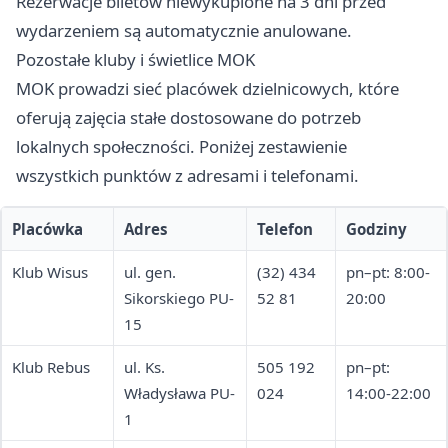
Rezerwacje biletów niewykupione na 3 dni przed
wydarzeniem są automatycznie anulowane.
Pozostałe kluby i świetlice MOK
MOK prowadzi sieć placówek dzielnicowych, które
oferują zajęcia stałe dostosowane do potrzeb
lokalnych społeczności. Poniżej zestawienie
wszystkich punktów z adresami i telefonami.
Placówka
Adres
Telefon
Godziny
Klub Wisus
ul. gen.
(32) 434
pn–pt: 8:00-
Sikorskiego PU-
52 81
20:00
15
Klub Rebus
ul. Ks.
505 192
pn–pt:
Władysława PU-
024
14:00-22:00
1