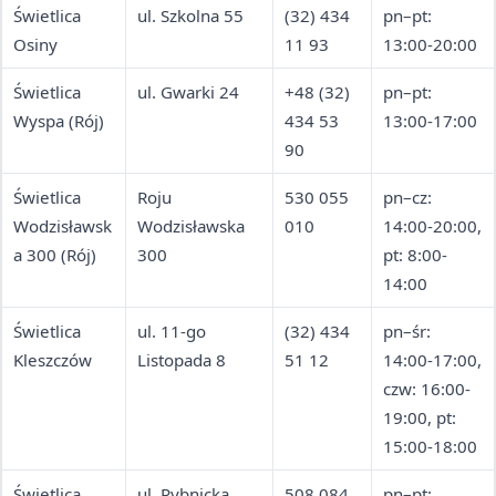
Świetlica
ul. Szkolna 55
(32) 434
pn–pt:
Osiny
11 93
13:00-20:00
Świetlica
ul. Gwarki 24
+48 (32)
pn–pt:
Wyspa (Rój)
434 53
13:00-17:00
90
Świetlica
Roju
530 055
pn–cz:
Wodzisławsk
Wodzisławska
010
14:00-20:00,
a 300 (Rój)
300
pt: 8:00-
14:00
Świetlica
ul. 11-go
(32) 434
pn–śr:
Kleszczów
Listopada 8
51 12
14:00-17:00,
czw: 16:00-
19:00, pt:
15:00-18:00
Świetlica
ul. Rybnicka
508 084
pn–pt: