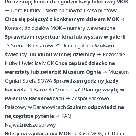
Potrzebuję kontaktu i godzin kasy biletowej MOK
→
Dom Kultury – siedziba główna i kasa biletowa
Chcę się połączyć z konkretnym działem MOK
→
Kontakt do działów MOK – numery wewnętrzne
Sprawdzam repertuar kina lub wystaw w galerii
→
Scena “Na Starówce” – kino i galeria
Szukam
świetlicy lub klubu w innej dzielnicy
→
Pozostałe
kluby i świetlice MOK
Chcę zapisać dziecko na
warsztaty lub zwiedzić Muzeum Ognia
→
Muzeum
Ognia i Strefa SOWA
Sprawdzam godziny jazdy
karuzelą
→
Karuzela “Żorzanka”
Planuję wizytę w
Pałacu w Baranowicach
→
Zespół Parkowo-
Pałacowy w Baranowicach
Szukam odpowiedzi na
najczęstsze pytania
→
FAQ
Najważniejsze sprawy
Bilety na wydarzenia MOK
→ Kasa MOK, ul. Dolne