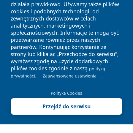
działała prawidłowo. Używamy także plików
cookies i podobnych technologii od
zewnętrznych dostawców w celach
analitycznych, marketingowych i
społecznościowych. Informacje te mogą być
przetwarzane również przez naszych
partnerów. Kontynuując korzystanie ze
Copyright © 2026 portalzory.pl Wszystkie prawa zastrzeżone.
strony lub klikając „Przechodzę do serwisu",
wyrażasz zgodę na użycie dodatkowych
plików cookies zgodnie z naszą
Polityka
Polityka
polityką
News
Autorzy
.
.
Prywatności
Cookies
prywatności
Zaawansowane ustawienia
Polityka Cookies
Przejdź do serwisu