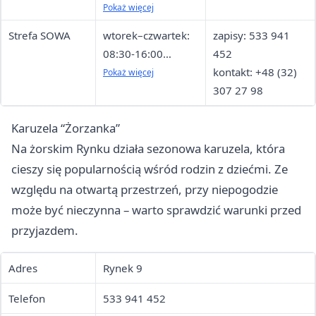
sobota–niedziela:
Pokaż więcej
10:00-17:00
Strefa SOWA
wtorek–czwartek:
zapisy: 533 941
poniedziałek:
08:30-16:00
452
nieczynne
piątek: 10:30-
kontakt: +48 (32)
Pokaż więcej
18:00
307 27 98
sobota: 09:00-
Karuzela “Żorzanka”
15:00
Na żorskim Rynku działa sezonowa karuzela, która
cieszy się popularnością wśród rodzin z dziećmi. Ze
względu na otwartą przestrzeń, przy niepogodzie
może być nieczynna – warto sprawdzić warunki przed
przyjazdem.
Adres
Rynek 9
Telefon
533 941 452