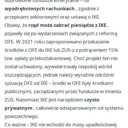
dobrowolne fundusze emerytalne – na
wyodrębnionych rachunkach
, zgodnie z
przepisami sektorowymi oraz ustawą o IKE.
Obawy, że
rząd może zabrać pieniądze z IKE
,
pojawiły się po wydarzeniach związanych z reformą
OFE. W 2021 roku zaproponowano przekazanie
środków z OFE do IKE lub ZUS-u z potrąceniem 15%
tzw. opłaty przekształceniowej. Choć projekt ten nie
został uchwalony, wywołał trwały niepokój wśród
oszczędzających. Jednak należy wyraźnie odróżnić
sytuację OFE od IKE – środki w OFE były środkami
publicznymi, zarządzanymi przez fundusze w imieniu
ZUS. Natomiast IKE jest narzędziem
czysto
prywatnym
, całkowicie odseparowanym od systemu
powszechnego.
Co ważne – IKE nie wchodzi do masy upadłościowej