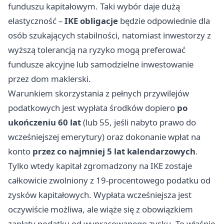
funduszu kapitałowym. Taki wybór daje dużą
elastyczność –
IKE obligacje
będzie odpowiednie dla
osób szukających stabilności, natomiast inwestorzy z
wyższą tolerancją na ryzyko mogą preferować
fundusze akcyjne lub samodzielne inwestowanie
przez dom maklerski.
Warunkiem skorzystania z pełnych przywilejów
podatkowych jest wypłata środków dopiero
po
ukończeniu 60 lat
(lub 55, jeśli nabyto prawo do
wcześniejszej emerytury) oraz dokonanie wpłat na
konto
przez co najmniej 5 lat kalendarzowych
.
Tylko wtedy kapitał zgromadzony na IKE zostaje
całkowicie zwolniony z 19-procentowego podatku od
zysków kapitałowych. Wypłata wcześniejsza jest
oczywiście możliwa, ale wiąże się z obowiązkiem
zapłaty podatku od wypracowanego zysku. To właśnie