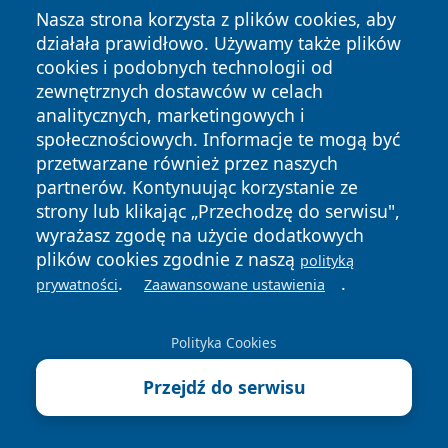
Nasza strona korzysta z plików cookies, aby
15 lat i założeniu średniorocznej stopy zwrotu
5%
,
działała prawidłowo. Używamy także plików
wartość konta może wyglądać następująco:
cookies i podobnych technologii od
Suma wpłat
: 300 000 zł
zewnętrznych dostawców w celach
Zysk kapitałowy
: ~165 000 zł
analitycznych, marketingowych i
Wartość końcowa konta
: ~465 000 zł
społecznościowych. Informacje te mogą być
przetwarzane również przez naszych
Podatek Belki: 0 zł
(jeśli wypłata zgodna z ustawą)
partnerów. Kontynuując korzystanie ze
Efektywny zysk netto
: ~165 000 zł
strony lub klikając „Przechodzę do serwisu",
Dla porównania – gdyby taka sama inwestycja była
wyrażasz zgodę na użycie dodatkowych
realizowana poza IKE, podatek Belki zredukowałby
plików cookies zgodnie z naszą
polityką
.
.
zysk o około
31 350 zł
(czyli 19% z 165 000 zł). To
prywatności
Zaawansowane ustawienia
właśnie ten
efekt podatkowy
stanowi największą
przewagę konta IKE.
Polityka Cookies
Ile kosztuje prowadzenie konta IKE i jakie są ukryte
Przejdź do serwisu
opłaty
Koszt prowadzenia konta IKE
zależy całkowicie od