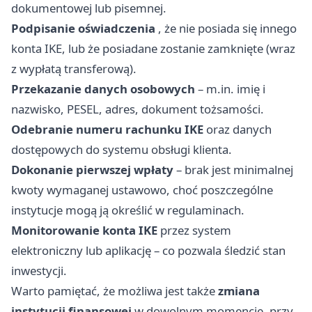
dokumentowej lub pisemnej.
Podpisanie oświadczenia
, że nie posiada się innego
konta IKE, lub że posiadane zostanie zamknięte (wraz
z wypłatą transferową).
Przekazanie danych osobowych
– m.in. imię i
nazwisko, PESEL, adres, dokument tożsamości.
Odebranie numeru rachunku IKE
oraz danych
dostępowych do systemu obsługi klienta.
Dokonanie pierwszej wpłaty
– brak jest minimalnej
kwoty wymaganej ustawowo, choć poszczególne
instytucje mogą ją określić w regulaminach.
Monitorowanie konta IKE
przez system
elektroniczny lub aplikację – co pozwala śledzić stan
inwestycji.
Warto pamiętać, że możliwa jest także
zmiana
instytucji finansowej
w dowolnym momencie, przy