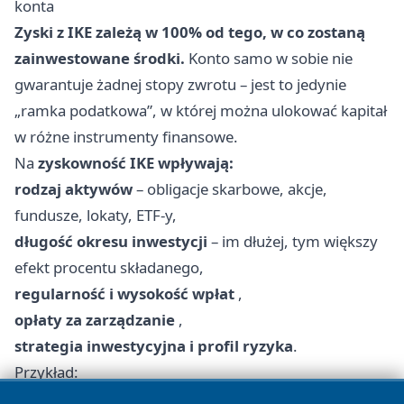
konta
Zyski z IKE zależą w 100% od tego, w co zostaną
zainwestowane środki.
Konto samo w sobie nie
gwarantuje żadnej stopy zwrotu – jest to jedynie
„ramka podatkowa”, w której można ulokować kapitał
w różne instrumenty finansowe.
Na
zyskowność IKE wpływają:
rodzaj aktywów
– obligacje skarbowe, akcje,
fundusze, lokaty, ETF-y,
długość okresu inwestycji
– im dłużej, tym większy
efekt procentu składanego,
regularność i wysokość wpłat
,
opłaty za zarządzanie
,
strategia inwestycyjna i profil ryzyka
.
Przykład:
Przy regularnych wpłatach po
20 000 zł rocznie
przez