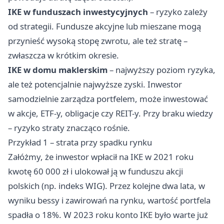
IKE w funduszach inwestycyjnych
– ryzyko zależy
od strategii. Fundusze akcyjne lub mieszane mogą
przynieść wysoką stopę zwrotu, ale też stratę –
zwłaszcza w krótkim okresie.
IKE w domu maklerskim
– najwyższy poziom ryzyka,
ale też potencjalnie najwyższe zyski. Inwestor
samodzielnie zarządza portfelem, może inwestować
w akcje, ETF-y, obligacje czy REIT-y. Przy braku wiedzy
– ryzyko straty znacząco rośnie.
Przykład 1 – strata przy spadku rynku
Załóżmy, że inwestor wpłacił na IKE w 2021 roku
kwotę 60 000 zł i ulokował ją w funduszu akcji
polskich (np. indeks WIG). Przez kolejne dwa lata, w
wyniku bessy i zawirowań na rynku, wartość portfela
spadła o 18%. W 2023 roku konto IKE było warte już