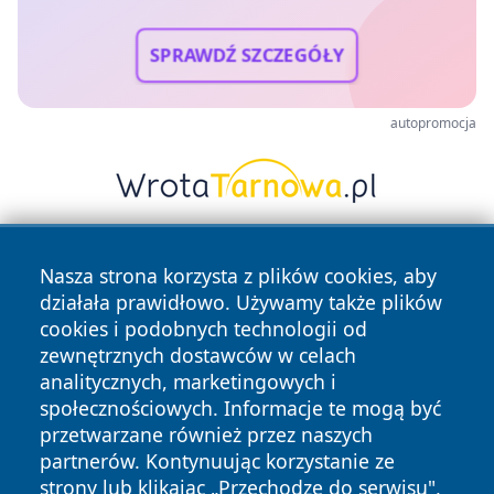
SPRAWDŹ SZCZEGÓŁY
autopromocja
Nasza strona korzysta z plików cookies, aby
działała prawidłowo. Używamy także plików
cookies i podobnych technologii od
zewnętrznych dostawców w celach
analitycznych, marketingowych i
Copyright © 2026 portalzory.pl Wszystkie prawa zastrzeżone.
społecznościowych. Informacje te mogą być
przetwarzane również przez naszych
partnerów. Kontynuując korzystanie ze
Polityka
Polityka
News
Autorzy
strony lub klikając „Przechodzę do serwisu",
Prywatności
Cookies