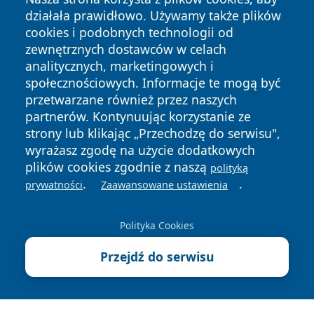
działała prawidłowo. Używamy także plików
cookies i podobnych technologii od
zewnętrznych dostawców w celach
analitycznych, marketingowych i
społecznościowych. Informacje te mogą być
przetwarzane również przez naszych
partnerów. Kontynuując korzystanie ze
Copyright © 2026 portalzory.pl Wszystkie prawa zastrzeżone.
strony lub klikając „Przechodzę do serwisu",
wyrażasz zgodę na użycie dodatkowych
plików cookies zgodnie z naszą
Polityka
Polityka
polityką
News
Autorzy
.
.
Prywatności
Cookies
prywatności
Zaawansowane ustawienia
Polityka Cookies
Przejdź do serwisu