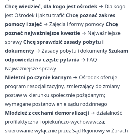
Chcę wiedzieć, dla kogo jest ośrodek
→
Dla kogo
jest Ośrodek i jak tu trafić
Chcę poznać zakres
pomocy i zajęć
→
Zajęcia i formy pomocy
Chcę
poznać najważniejsze kwestie
→
Najważniejsze
sprawy
Chcę sprawdzić zasady pobytu i
dokumenty
→
Zasady pobytu i dokumenty
Szukam
odpowiedzi na częste pytania
→
FAQ
Najważniejsze sprawy
Nieletni po czynie karnym
→ Ośrodek oferuje
program resocjalizacyjny, zmierzający do zmiany
postaw w kierunku społecznie pożądanym;
wymagane postanowienie sądu rodzinnego
Młodzież z cechami demoralizacji
→ działalność
profilaktyczna i opiekuńczo-wychowawcza;
skierowanie wyłącznie przez Sąd Rejonowy w Żorach