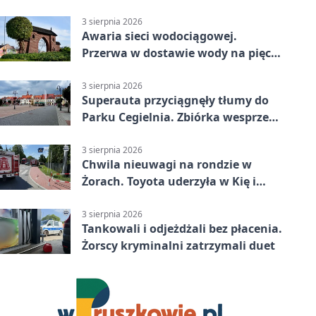
mieszkańców Żor
3 sierpnia 2026
Awaria sieci wodociągowej.
Przerwa w dostawie wody na pięciu
ulicach
3 sierpnia 2026
Superauta przyciągnęły tłumy do
Parku Cegielnia. Zbiórka wesprze
karetkę dla dzieci
3 sierpnia 2026
Chwila nieuwagi na rondzie w
Żorach. Toyota uderzyła w Kię i
infrastrukturę
3 sierpnia 2026
Tankowali i odjeżdżali bez płacenia.
Żorscy kryminalni zatrzymali duet