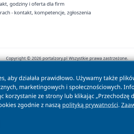
kt, godziny i oferta dla firm
ch - kontakt, kompetencje, zgłoszenia
Copyright © 2026 portalzory.pl Wszystkie prawa zastrzeżone.
es, aby działała prawidłowo. Używamy także plik
News
Autorzy
Polityka Prywatności
Polityka Cookie
cznych, marketingowych i społecznościowych. Inf
 korzystanie ze strony lub klikając „Przechodzę 
ookies zgodnie z naszą
polityką prywatności
.
Zaaw