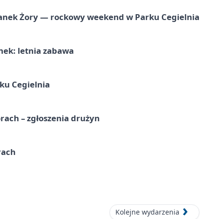
anek Żory — rockowy weekend w Parku Cegielnia
nek: letnia zabawa
ku Cegielnia
rach – zgłoszenia drużyn
rach
Kolejne wydarzenia