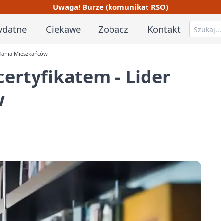
Uwaga! Burze (komunikat RSO)
ydatne
Ciekawe
Zobacz
Kontakt
aufania Mieszkańców
certyfikatem - Lider
w