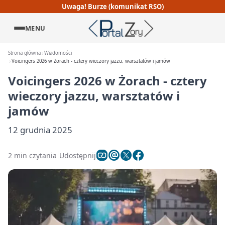
Uwaga! Burze (komunikat RSO)
MENU
Strona główna
Wiadomości
Voicingers 2026 w Żorach - cztery wieczory jazzu, warsztatów i jamów
Voicingers 2026 w Żorach - cztery
wieczory jazzu, warsztatów i
jamów
12 grudnia 2025
2 min czytania
Udostępnij