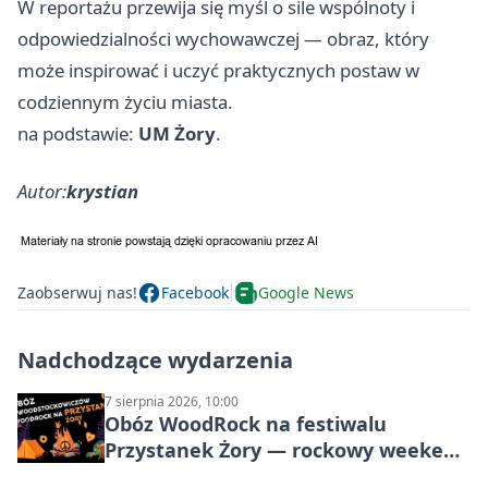
W reportażu przewija się myśl o sile wspólnoty i
odpowiedzialności wychowawczej — obraz, który
może inspirować i uczyć praktycznych postaw w
codziennym życiu miasta.
na podstawie:
UM Żory
.
Autor:
krystian
Zaobserwuj nas!
Facebook
Google News
Nadchodzące wydarzenia
7 sierpnia 2026, 10:00
Obóz WoodRock na festiwalu
Przystanek Żory — rockowy weekend
w Parku Cegielnia