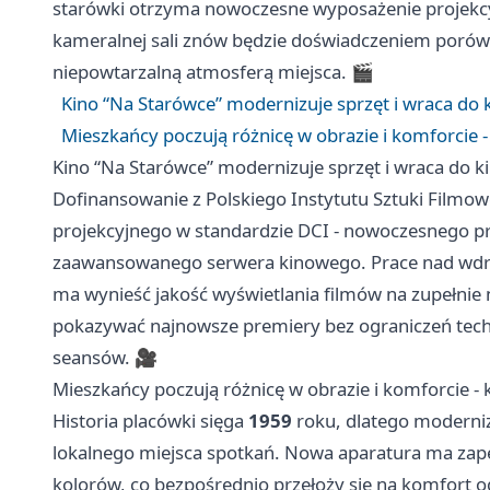
starówki otrzyma nowoczesne wyposażenie projekcyj
kameralnej sali znów będzie doświadczeniem porówn
niepowtarzalną atmosferą miejsca. 🎬
Kino “Na Starówce” modernizuje sprzęt i wraca do 
Mieszkańcy poczują różnicę w obrazie i komforcie 
Kino “Na Starówce” modernizuje sprzęt i wraca do k
Dofinansowanie z Polskiego Instytutu Sztuki Filmo
projekcyjnego w standardzie DCI - nowoczesnego pro
zaawansowanego serwera kinowego. Prace nad wdr
ma wynieść jakość wyświetlania filmów na zupełnie
pokazywać najnowsze premiery bez ograniczeń tech
seansów. 🎥
Mieszkańcy poczują różnicę w obrazie i komforcie -
Historia placówki sięga
1959
roku, dlatego moderniza
lokalnego miejsca spotkań. Nowa aparatura ma zapew
kolorów, co bezpośrednio przełoży się na komfort o