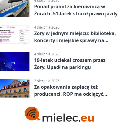
4 sierpnia 2026
Ponad promil za kierownicą w
Żorach. 51-latek stracił prawo jazdy
4 sierpnia 2026
Żory w jednym miejscu: biblioteka,
koncerty i miejskie sprawy na
wyciągnięcie ręki
4 sierpnia 2026
19-latek uciekał crossem przez
Żory. Upadł na parkingu
3 sierpnia 2026
Za opakowania zapłacą też
producenci. ROP ma odciążyć
mieszkańców Żor