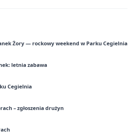
anek Żory — rockowy weekend w Parku Cegielnia
nek: letnia zabawa
ku Cegielnia
rach – zgłoszenia drużyn
rach