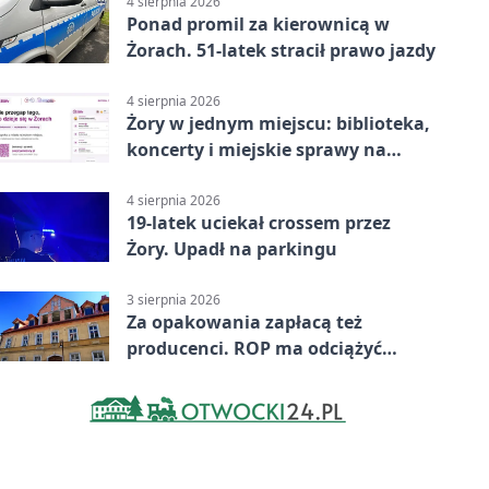
4 sierpnia 2026
Ponad promil za kierownicą w
Żorach. 51-latek stracił prawo jazdy
4 sierpnia 2026
Żory w jednym miejscu: biblioteka,
koncerty i miejskie sprawy na
wyciągnięcie ręki
4 sierpnia 2026
19-latek uciekał crossem przez
Żory. Upadł na parkingu
3 sierpnia 2026
Za opakowania zapłacą też
producenci. ROP ma odciążyć
mieszkańców Żor