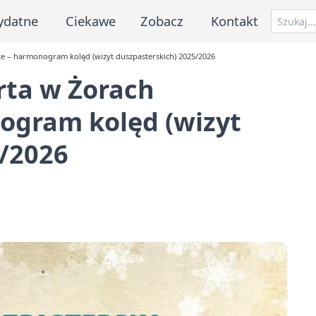
ydatne
Ciekawe
Zobacz
Kontakt
wce – harmonogram kolęd (wizyt duszpasterskich) 2025/2026
erta w Żorach
ogram kolęd (wizyt
5/2026