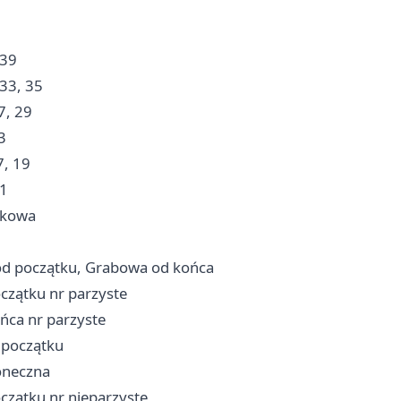
 39
33, 35
7, 29
3
, 19
41
skowa
od początku, Grabowa od końca
czątku nr parzyste
ńca nr parzyste
 początku
oneczna
czątku nr nieparzyste