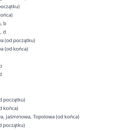
początku)
końca)
, b
, d
a (od początku)
a (od końca)
b
d
d początku)
d końca)
a, Jaśminowa, Topolowa (od końca)
d początku)