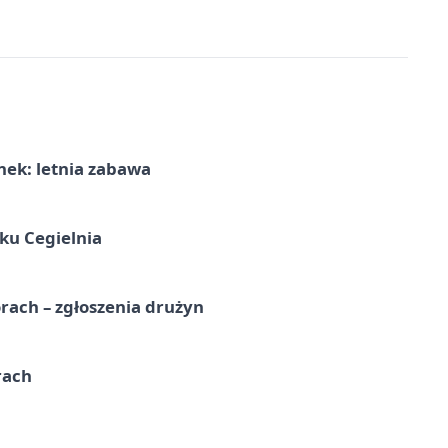
nek: letnia zabawa
ku Cegielnia
rach – zgłoszenia drużyn
rach