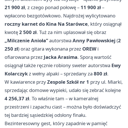
21 900 zł
, z czego ponad połowę –
11 900 zł
–
wpłacono bezgotówkowo. Najdrożej wylicytowano
roczny karnet do Kina Na Starówce
, który osiągnął
kwotę
2 500 zł
. Tuż za nim uplasował się obraz
„Milczenie Anioła”
autorstwa
Anny Pawłowskiej
(
2
250 zł
) oraz gitara wykonana przez
OREW
i
ofiarowana przez
Jacka Arasima
. Sporą wartość
osiągnął także ręcznie robiony sweter autorstwa
Ewy
Kolarczyk
z wełny alpaki – sprzedany za
800 zł
.
W kawiarence przy
Zespole Szkół nr 1
przy ul. Miarki,
sprzedając domowe wypieki, udało się zebrać kolejne
4 256,37 zł
. To właśnie tam – w kameralnej
przestrzeni i zapachu ciast – można było doświadczyć
tej bardziej sąsiedzkiej odsłony finału.
Bezinteresowny gest, który zapadnie w pamięć