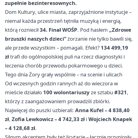
zupełnie bezinteresownych.
Dom Kultury, ulice miasta, zaprzyjaźnione instytucje –
niemal każda przestrzeń tętniła muzyką i energią,
którą rozniecił
34. Finał WOŚP
. Pod hasłem
„Zdrowe
brzuszki naszych dzieci”
żorzanie nie tylko bawili się,
ale przede wszystkim – pomagali. Efekt?
134 499,19
zł
trafi do ogólnopolskiej puli na rzecz diagnostyki i
leczenia chorób przewodu pokarmowego u dzieci.
Tego dnia Żory grały wspólnie – na scenie i ulicach
Od wczesnych godzin rannych aż do wieczora w
mieście działało
100 wolontariuszy
ze sztabu
#321
,
którzy z zaangażowaniem prowadzili zbiórki.
Najwięcej do puszki uzbierali:
Anna Kufel – 4 838,40
zł
,
Zofia Lewkowicz – 4 742,33 zł
i
Wojciech Knapek
– 4 128,68 zł
.
Silnym akcentem były też licytacje – łącznie przyniosły