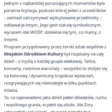
Jednym z najbardziej poruszających momentów była
poranna licytacja, podczas której jeden z uczestników
– zamiast zatrzymywać wylicytowane przedmioty –
oddawał je innym. Jego gest stał się symbolicznym
wyrazem idei WOŚP: dzielenia się tym, co mamy, z
innymi.
Program przygotowany przez żorski sztab wspólnie z
Miejskim Ośrodkiem Kultury
był rozpisany na cały
dzień – z myślą o każdej grupie wiekowej. Tańce,
koncerty, rodzinne warsztaty – wszystko to złożyło się
na kolorowy i dynamiczny krajobraz wydarzeń,
rozgrywających się równolegle w kilku punktach
miasta.
To, co zapowiadano jako dzień pełen dźwięków, ruchu
i wspólnego grania, w pełni się ziściło. Ale Żory
udowodniły coś więcej – że wciąż potrafią być