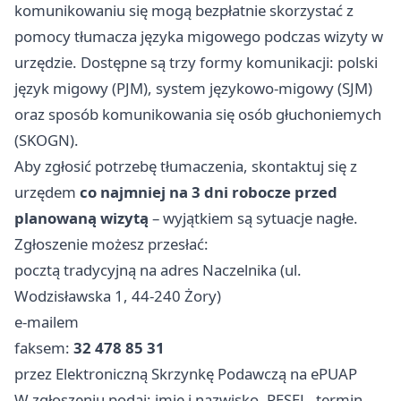
komunikowaniu się mogą bezpłatnie skorzystać z
pomocy tłumacza języka migowego podczas wizyty w
urzędzie. Dostępne są trzy formy komunikacji: polski
język migowy (PJM), system językowo-migowy (SJM)
oraz sposób komunikowania się osób głuchoniemych
(SKOGN).
Aby zgłosić potrzebę tłumaczenia, skontaktuj się z
urzędem
co najmniej na 3 dni robocze przed
planowaną wizytą
– wyjątkiem są sytuacje nagłe.
Zgłoszenie możesz przesłać:
pocztą tradycyjną na adres Naczelnika (ul.
Wodzisławska 1, 44-240 Żory)
e-mailem
faksem:
32 478 85 31
przez Elektroniczną Skrzynkę Podawczą na ePUAP
W zgłoszeniu podaj: imię i nazwisko, PESEL, termin