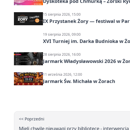
Dyskoteka pod Chmurką – Żorski Ry
15 sierpnia 2026, 15:00
IX Przystanek Żory — festiwal w Par
19 sierpnia 2026, 09:00
XVI Turniej im. Darka Budnioka w Żo
28 sierpnia 2026, 16:00
Jarmark Władysławowski 2026 w Żo
11 września 2026, 12:00
Jarmark Św. Michała w Żorach
<< Poprzedni
Mieli chwilę nieuwagi przy bibliotece - interwenc