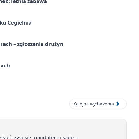
nek: letnia zabawa
ku Cegielnia
rach – zgłoszenia drużyn
rach
Kolejne wydarzenia
ja skończyła się mandatem i sądem