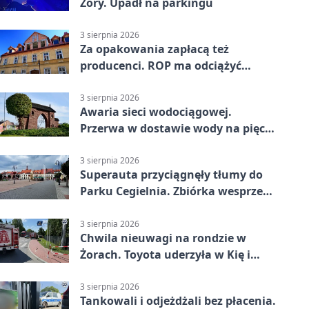
Żory. Upadł na parkingu
3 sierpnia 2026
Za opakowania zapłacą też
producenci. ROP ma odciążyć
mieszkańców Żor
3 sierpnia 2026
Awaria sieci wodociągowej.
Przerwa w dostawie wody na pięciu
ulicach
3 sierpnia 2026
Superauta przyciągnęły tłumy do
Parku Cegielnia. Zbiórka wesprze
karetkę dla dzieci
3 sierpnia 2026
Chwila nieuwagi na rondzie w
Żorach. Toyota uderzyła w Kię i
infrastrukturę
3 sierpnia 2026
Tankowali i odjeżdżali bez płacenia.