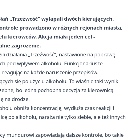
łań „Trzeźwość” wyłapali dwóch kierujących,
Kontrole prowadzono w różnych rejonach miasta,
lu kierowców. Akcja miała jeden cel -
alne zagrożenie.
li działania „Trzeźwość”, nastawione na poprawę
ych pod wpływem alkoholu. Funkcjonariusze
 reagując na każde naruszenie przepisów.
cych się po użyciu alkoholu. To właśnie taki wynik
zebne, bo jedna pochopna decyzja za kierownicą
ję na drodze.
koholu obniża koncentrację, wydłuża czas reakcji i
cę po alkoholu, naraża nie tylko siebie, ale też innych
cy mundurowi zapowiadają dalsze kontrole, bo takie