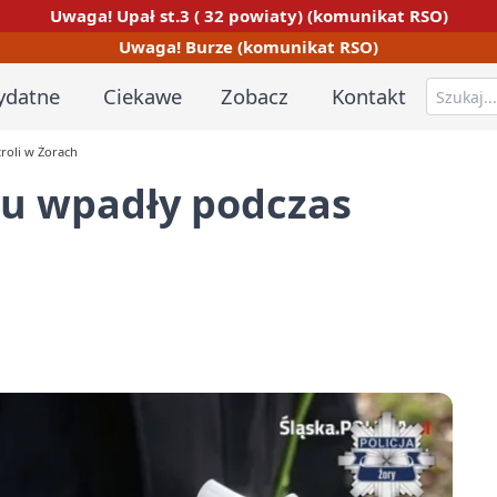
Uwaga! Upał st.3 ( 32 powiaty) (komunikat RSO)
Uwaga! Burze (komunikat RSO)
ydatne
Ciekawe
Zobacz
Kontakt
roli w Żorach
lu wpadły podczas