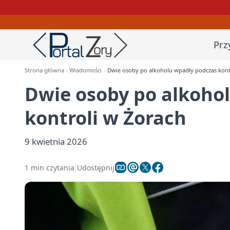
Prz
Strona główna
Wiadomości
Dwie osoby po alkoholu wpadły podczas kont
Dwie osoby po alkoho
kontroli w Żorach
9 kwietnia 2026
1 min czytania
Udostępnij