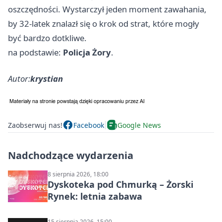
oszczędności. Wystarczył jeden moment zawahania,
by 32-latek znalazł się o krok od strat, które mogły
być bardzo dotkliwe.
na podstawie:
Policja Żory
.
Autor:
krystian
Zaobserwuj nas!
Facebook
Google News
Nadchodzące wydarzenia
8 sierpnia 2026, 18:00
Dyskoteka pod Chmurką – Żorski
Rynek: letnia zabawa
15 sierpnia 2026, 15:00