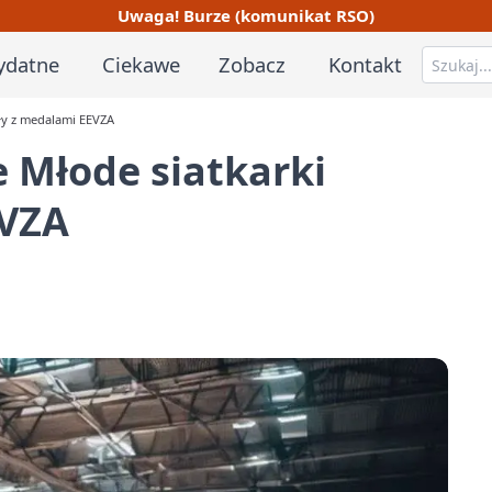
Uwaga! Burze (komunikat RSO)
ydatne
Ciekawe
Zobacz
Kontakt
iły z medalami EEVZA
e Młode siatkarki
EVZA