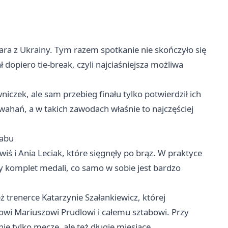
a z Ukrainy. Tym razem spotkanie nie skończyło się
opiero tie-break, czyli najciaśniejsza możliwa
iczek, ale sam przebieg finału tylko potwierdził ich
 wahań, a w takich zawodach właśnie to najczęściej
tabu
wiś i Ania Leciak, które sięgnęły po brąz. W praktyce
y komplet medali, co samo w sobie jest bardzo
 trenerce Katarzynie Szałankiewicz, której
owi Mariuszowi Prudlowi i całemu sztabowi. Przy
ie tylko mecze, ale też długie miesiące