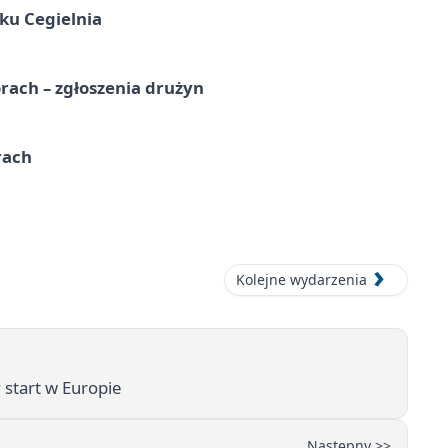
ku Cegielnia
rach – zgłoszenia drużyn
rach
Kolejne wydarzenia
 start w Europie
Następny >>