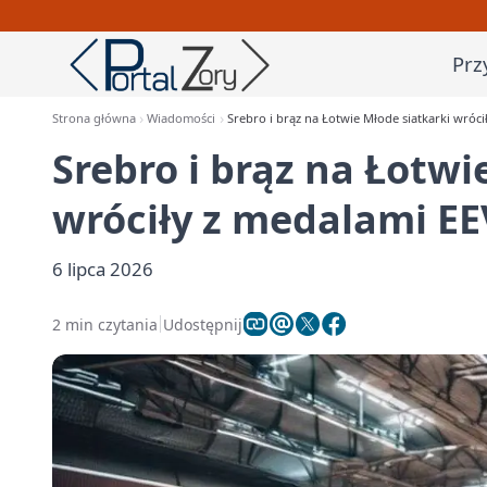
Prz
Strona główna
Wiadomości
Srebro i brąz na Łotwie Młode siatkarki wróc
Srebro i brąz na Łotwi
wróciły z medalami E
6 lipca 2026
2 min czytania
Udostępnij