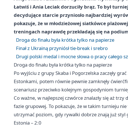
Łatwiś i Ania Leciak dorzuciły brąz. To był turn
decydujące starcie przyniosło najbardziej wyr
pokazuje, że w młodzieżowej siatkówce plażowej
treningach naprawdę przekładają się na podiu
Droga do finału była krótka tylko na papierze
Finał z Ukrainą przyniósł tie-break i srebro
Drugi polski medal i mocne słowa o pracy całego s
Droga do finału była krótka tylko na papierze
Po wyjściu z grupy Skaba i Pogorzelska zaczęły gra
Estonkami, potem równie pewnie zamknęły ćwierćfina
scenariusz przeciwko kolejnym gospodyniom turnie
Co ważne, w najlepszej czwórce znalazły się aż trzy d
fazie grupowej. To pokazuje, że w takim turnieju ni
utrzymać poziom, gdy rywalki dobrze znają już styl 
Estonia – 2:0