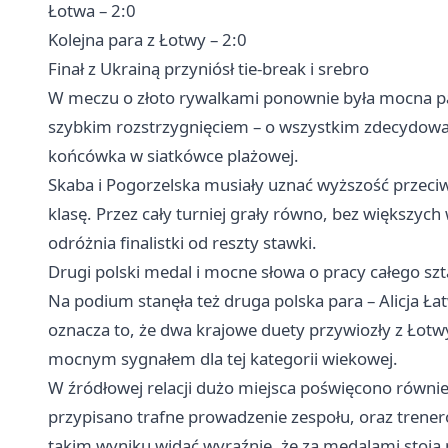
Łotwa – 2:0
Kolejna para z Łotwy – 2:0
Finał z Ukrainą przyniósł tie-break i srebro
W meczu o złoto rywalkami ponownie była mocna par
szybkim rozstrzygnięciem – o wszystkim zdecydował d
końcówka w siatkówce plażowej.
Skaba i Pogorzelska musiały uznać wyższość przeciwn
klasę. Przez cały turniej grały równo, bez większych
odróżnia finalistki od reszty stawki.
Drugi polski medal i mocne słowa o pracy całego sz
Na podium stanęła też druga polska para – Alicja Łat
oznacza to, że dwa krajowe duety przywiozły z Łotw
mocnym sygnałem dla tej kategorii wiekowej.
W źródłowej relacji dużo miejsca poświęcono również
przypisano trafne prowadzenie zespołu, oraz trener
takim wyniku widać wyraźnie, że za medalami stoją n