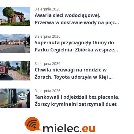
mieszkańców Żor
3 sierpnia 2026
Awaria sieci wodociągowej.
Przerwa w dostawie wody na pięciu
ulicach
3 sierpnia 2026
Superauta przyciągnęły tłumy do
Parku Cegielnia. Zbiórka wesprze
karetkę dla dzieci
3 sierpnia 2026
Chwila nieuwagi na rondzie w
Żorach. Toyota uderzyła w Kię i
infrastrukturę
3 sierpnia 2026
Tankowali i odjeżdżali bez płacenia.
Żorscy kryminalni zatrzymali duet