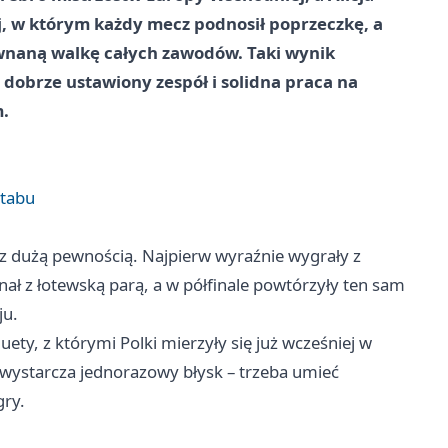
iej, w którym każdy mecz podnosił poprzeczkę, a
ównaną walkę całych zawodów. Taki wynik
 dobrze ustawiony zespół i solidna praca na
m.
ztabu
ć z dużą pewnością. Najpierw wyraźnie wygrały z
ł z łotewską parą, a w półfinale powtórzyły ten sam
ju.
uety, z którymi Polki mierzyły się już wcześniej w
e wystarcza jednorazowy błysk – trzeba umieć
gry.