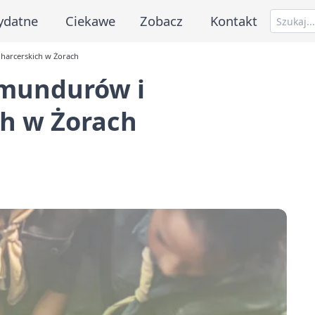
ydatne
Ciekawe
Zobacz
Kontakt
arcerskich w Żorach
mundurów i
ch w Żorach