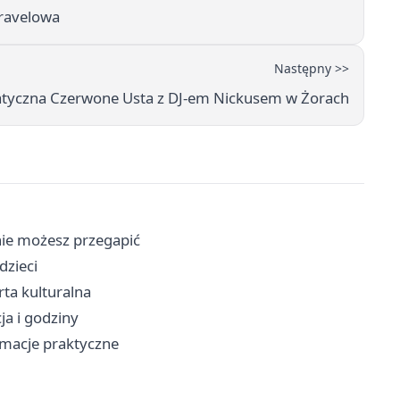
gravelowa
Następny >>
tyczna Czerwone Usta z DJ-em Nickusem w Żorach
 nie możesz przegapić
dzieci
rta kulturalna
cja i godziny
rmacje praktyczne