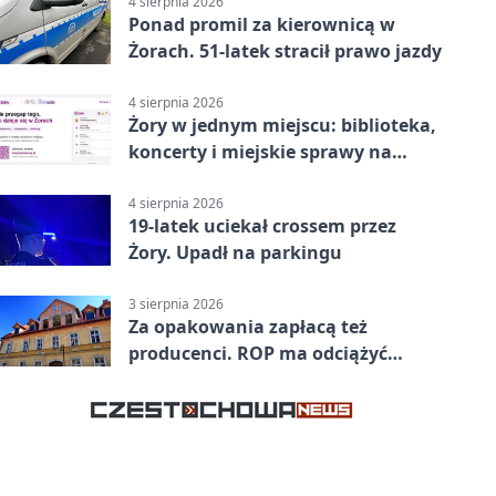
4 sierpnia 2026
Ponad promil za kierownicą w
Żorach. 51-latek stracił prawo jazdy
4 sierpnia 2026
Żory w jednym miejscu: biblioteka,
koncerty i miejskie sprawy na
wyciągnięcie ręki
4 sierpnia 2026
19-latek uciekał crossem przez
Żory. Upadł na parkingu
3 sierpnia 2026
Za opakowania zapłacą też
producenci. ROP ma odciążyć
mieszkańców Żor