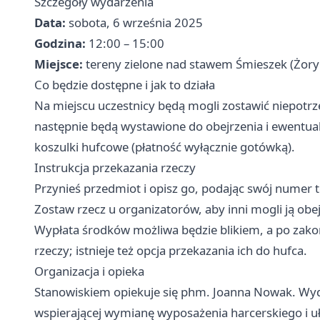
Szczegóły wydarzenia
Data:
sobota, 6 września 2025
Godzina:
12:00 – 15:00
Miejsce:
tereny zielone nad stawem Śmieszek (Żory
Co będzie dostępne i jak to działa
Na miejscu uczestnicy będą mogli zostawić niepotr
następnie będą wystawione do obejrzenia i ewentua
koszulki hufcowe (płatność wyłącznie gotówką).
Instrukcja przekazania rzeczy
Przynieś przedmiot i opisz go, podając swój numer 
Zostaw rzecz u organizatorów, aby inni mogli ją obej
Wypłata środków możliwa będzie blikiem, a po zak
rzeczy; istnieje też opcja przekazania ich do hufca.
Organizacja i opieka
Stanowiskiem opiekuje się phm. Joanna Nowak. Wyda
wspierającej wymianę wyposażenia harcerskiego i u