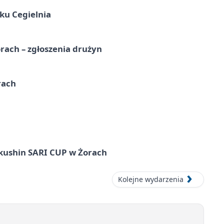
ku Cegielnia
rach – zgłoszenia drużyn
rach
okushin SARI CUP w Żorach
Kolejne wydarzenia