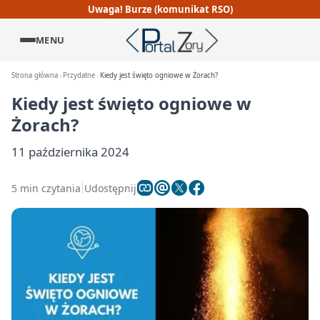
Uwaga! Burze (komunikat RSO)
MENU
Strona główna
Przydatne
Kiedy jest święto ogniowe w Żorach?
Kiedy jest święto ogniowe w
Żorach?
11 października 2024
5 min czytania
Udostępnij