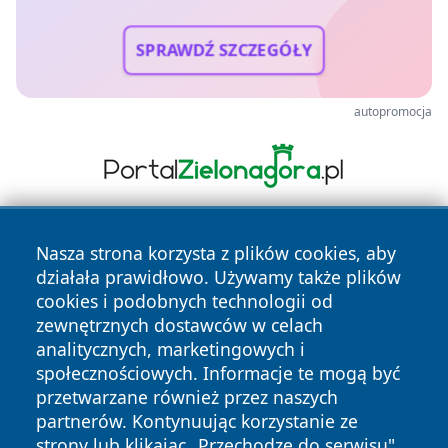
SPRAWDŹ SZCZEGÓŁY
autopromocja
Nasza strona korzysta z plików cookies, aby
działała prawidłowo. Używamy także plików
cookies i podobnych technologii od
zewnętrznych dostawców w celach
analitycznych, marketingowych i
Copyright © 2026 portalzory.pl Wszystkie prawa zastrzeżone.
społecznościowych. Informacje te mogą być
przetwarzane również przez naszych
partnerów. Kontynuując korzystanie ze
Polityka
Polityka
News
Autorzy
strony lub klikając „Przechodzę do serwisu",
Prywatności
Cookies