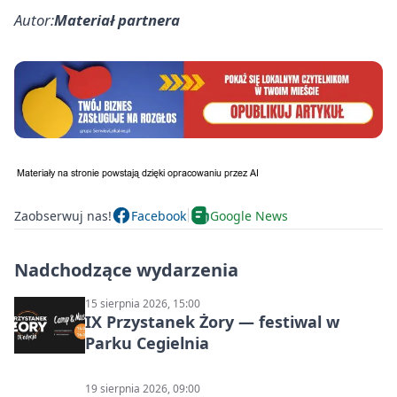
Autor:
Materiał partnera
Zaobserwuj nas!
Facebook
Google News
Nadchodzące wydarzenia
15 sierpnia 2026, 15:00
IX Przystanek Żory — festiwal w
Parku Cegielnia
19 sierpnia 2026, 09:00