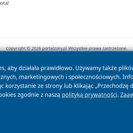
asta!
Copyright © 2026 portalzory.pl Wszystkie prawa zastrzeżone.
es, aby działała prawidłowo. Używamy także plik
News
Autorzy
Polityka Prywatności
Polityka Cookie
cznych, marketingowych i społecznościowych. Inf
 korzystanie ze strony lub klikając „Przechodzę 
ookies zgodnie z naszą
polityką prywatności
.
Zaaw