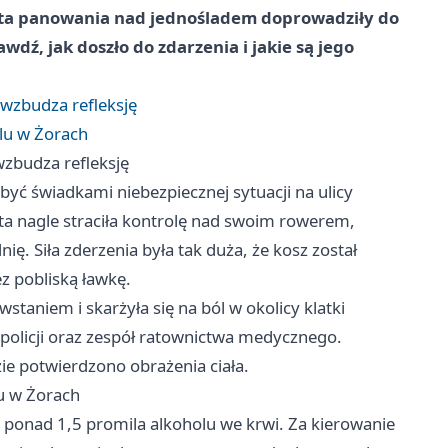
ata panowania nad jednośladem doprowadziły do
ź, jak doszło do zdarzenia i jakie są jego
 wzbudza refleksję
lu w Żorach
wzbudza refleksję
yć świadkami niebezpiecznej sytuacji na ulicy
eta nagle straciła kontrolę nad swoim rowerem,
nię. Siła zderzenia była tak duża, że kosz został
z pobliską ławkę.
taniem i skarżyła się na ból w okolicy klatki
policji oraz zespół ratownictwa medycznego.
ie potwierdzono obrażenia ciała.
u w Żorach
ponad 1,5 promila alkoholu we krwi. Za kierowanie