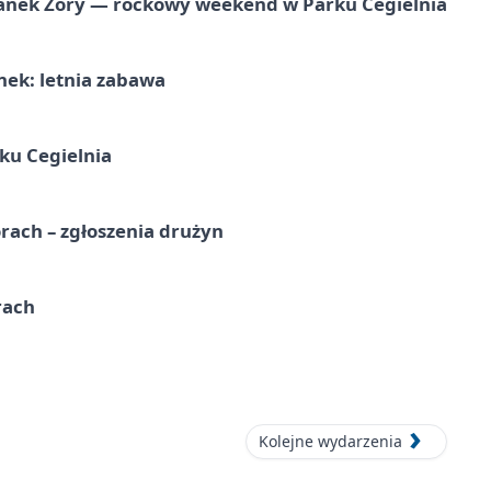
anek Żory — rockowy weekend w Parku Cegielnia
nek: letnia zabawa
ku Cegielnia
rach – zgłoszenia drużyn
rach
Kolejne wydarzenia