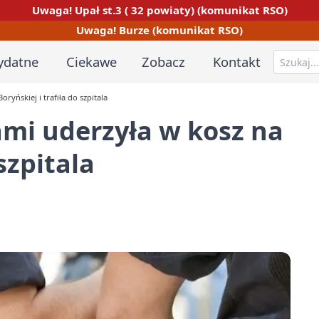
Uwaga! Upał st.3 ( 32 powiaty) (komunikat RSO)
Uwaga! Burze (komunikat RSO)
ydatne
Ciekawe
Zobacz
Kontakt
yńskiej i trafiła do szpitala
mi uderzyła w kosz na
szpitala