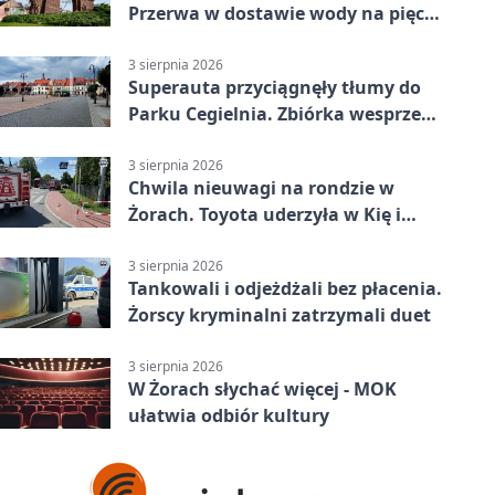
Przerwa w dostawie wody na pięciu
ulicach
3 sierpnia 2026
Superauta przyciągnęły tłumy do
Parku Cegielnia. Zbiórka wesprze
karetkę dla dzieci
3 sierpnia 2026
Chwila nieuwagi na rondzie w
Żorach. Toyota uderzyła w Kię i
infrastrukturę
3 sierpnia 2026
Tankowali i odjeżdżali bez płacenia.
Żorscy kryminalni zatrzymali duet
3 sierpnia 2026
W Żorach słychać więcej - MOK
ułatwia odbiór kultury