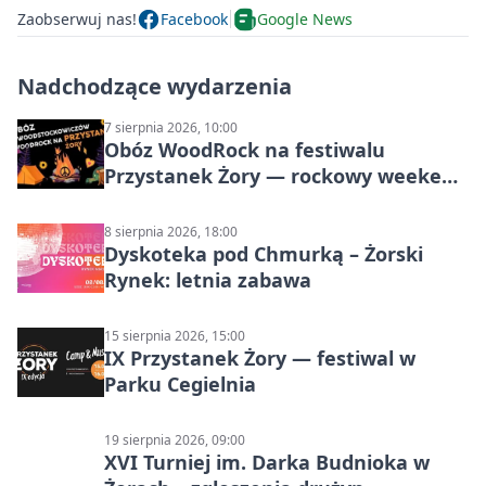
Zaobserwuj nas!
Facebook
Google News
Nadchodzące wydarzenia
7 sierpnia 2026, 10:00
Obóz WoodRock na festiwalu
Przystanek Żory — rockowy weekend
w Parku Cegielnia
8 sierpnia 2026, 18:00
Dyskoteka pod Chmurką – Żorski
Rynek: letnia zabawa
15 sierpnia 2026, 15:00
IX Przystanek Żory — festiwal w
Parku Cegielnia
19 sierpnia 2026, 09:00
XVI Turniej im. Darka Budnioka w