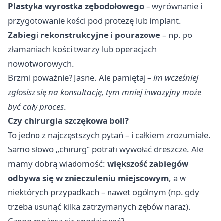
Plastyka wyrostka zębodołowego
– wyrównanie i
przygotowanie kości pod protezę lub implant.
Zabiegi rekonstrukcyjne i pourazowe
– np. po
złamaniach kości twarzy lub operacjach
nowotworowych.
Brzmi poważnie? Jasne. Ale pamiętaj –
im wcześniej
zgłosisz się na konsultację, tym mniej inwazyjny może
być cały proces
.
Czy chirurgia szczękowa boli?
To jedno z najczęstszych pytań – i całkiem zrozumiałe.
Samo słowo „chirurg” potrafi wywołać dreszcze. Ale
mamy dobrą wiadomość:
większość zabiegów
odbywa się w znieczuleniu miejscowym
, a w
niektórych przypadkach – nawet ogólnym (np. gdy
trzeba usunąć kilka zatrzymanych zębów naraz).
Czego możesz się spodziewać?