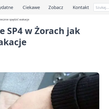
ydatne
Ciekawe
Zobacz
Kontakt
piecznie spędzić wakacje
ze SP4 w Żorach jak
akacje