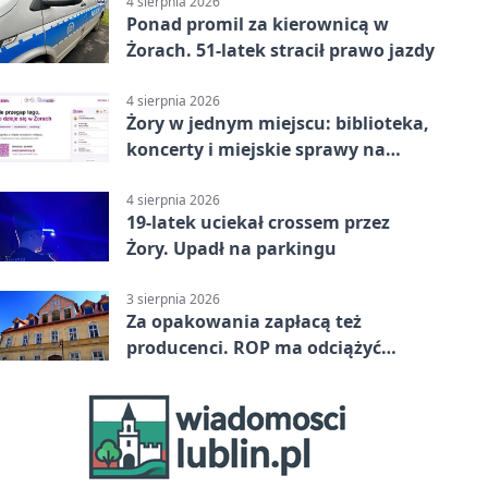
4 sierpnia 2026
Ponad promil za kierownicą w
Żorach. 51-latek stracił prawo jazdy
4 sierpnia 2026
Żory w jednym miejscu: biblioteka,
koncerty i miejskie sprawy na
wyciągnięcie ręki
4 sierpnia 2026
19-latek uciekał crossem przez
Żory. Upadł na parkingu
3 sierpnia 2026
Za opakowania zapłacą też
producenci. ROP ma odciążyć
mieszkańców Żor