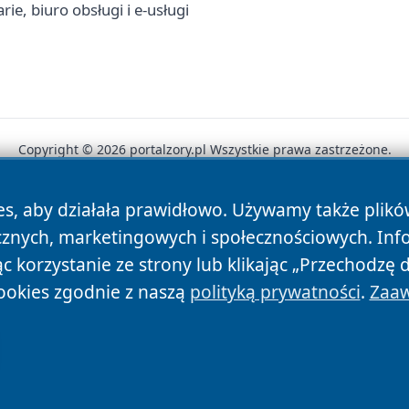
e, biuro obsługi i e-usługi
Copyright © 2026 portalzory.pl Wszystkie prawa zastrzeżone.
es, aby działała prawidłowo. Używamy także plik
News
Autorzy
Polityka Prywatności
Polityka Cookie
cznych, marketingowych i społecznościowych. Inf
 korzystanie ze strony lub klikając „Przechodzę 
ookies zgodnie z naszą
polityką prywatności
.
Zaaw