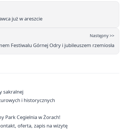
awca już w areszcie
Następny >>
mem Festiwalu Górnej Odry i jubileuszem rzemiosła
y sakralnej
turowych i historycznych
my Park Cegielnia w Żorach!
ntakt, oferta, zapis na wizytę