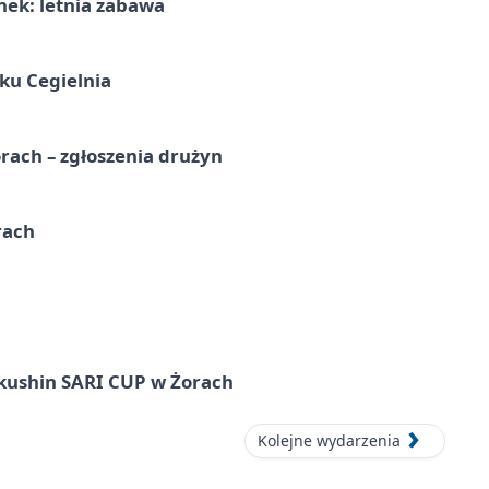
nek: letnia zabawa
ku Cegielnia
rach – zgłoszenia drużyn
rach
okushin SARI CUP w Żorach
Kolejne wydarzenia