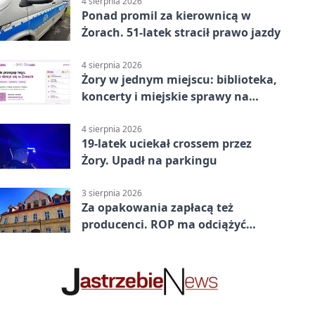
4 sierpnia 2026
Ponad promil za kierownicą w
Żorach. 51-latek stracił prawo jazdy
4 sierpnia 2026
Żory w jednym miejscu: biblioteka,
koncerty i miejskie sprawy na
wyciągnięcie ręki
4 sierpnia 2026
19-latek uciekał crossem przez
Żory. Upadł na parkingu
3 sierpnia 2026
Za opakowania zapłacą też
producenci. ROP ma odciążyć
mieszkańców Żor