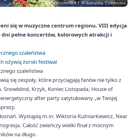
eni się w muzyczne centrum regionu. VIII edycja
dni pełne koncertów, kolorowych atrakcji i
ycznego szaleństwa
h ożywią żorski festiwal
cznego szaleństwa
ią się zespoły, które przyciągają fanów nie tylko z
n. Snowblind, Krzyk, Koniec Listopada, House of
energetyczny after party zatytułowany „w Twojej
mprezy.
 doznań. Wystąpią m.in. Wiktoria Kuźniarkiewicz, Near
nsgresja. Całość zwieńczy wielki finał z mocnym
ników na długo.