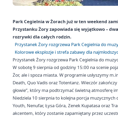
Park Cegielnia w Żorach już w ten weekend zami
Przystanku Żory zapowiada się wyjątkowo – dwa 
rozrywki dla całych rodzin.
Przystanek Żory rozgrzewa Park Cegielnia do muz
Kolorowe eksplozje i strefa zabawy dla najmłodszyc
Przystanek Żory rozgrzewa Park Cegielnia do muzy
W sobotę 9 sierpnia od godziny 15:00 na scenie pojaw
Żor, ale i spoza miasta. W programie usłyszymy m.i
Death, Quo Vadis oraz Totentanz. Wieczór zakończy 
głowie”, który ma podtrzymać świetną atmosferę i
Niedziela 10 sierpnia to kolejna porcja muzycznych
Youth, Nenufar, Łysa Góra, Zenek Kupatasa oraz Tra
akcentem, który zostanie zapamiętany przez uczest