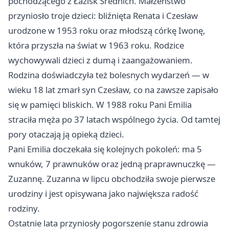
pochodzącego z Łazisk Średnich. Małżeństwo
przyniosło troje dzieci: bliźnięta Renata i Czesław
urodzone w 1953 roku oraz młodszą córkę Iwonę,
która przyszła na świat w 1963 roku. Rodzice
wychowywali dzieci z dumą i zaangażowaniem.
Rodzina doświadczyła też bolesnych wydarzeń — w
wieku 18 lat zmarł syn Czesław, co na zawsze zapisało
się w pamięci bliskich. W 1988 roku Pani Emilia
straciła męża po 37 latach wspólnego życia. Od tamtej
pory otaczają ją opieką dzieci.
Pani Emilia doczekała się kolejnych pokoleń: ma 5
wnuków, 7 prawnuków oraz jedną praprawnuczkę —
Zuzannę. Zuzanna w lipcu obchodziła swoje pierwsze
urodziny i jest opisywana jako największa radość
rodziny.
Ostatnie lata przyniosły pogorszenie stanu zdrowia