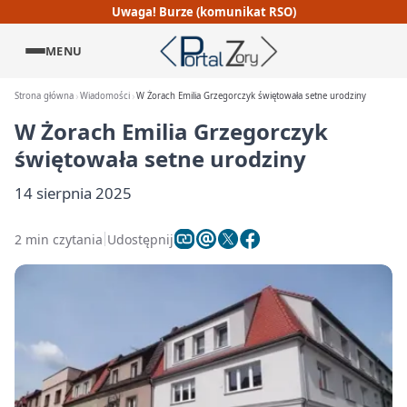
Uwaga! Burze (komunikat RSO)
MENU
Strona główna
Wiadomości
W Żorach Emilia Grzegorczyk świętowała setne urodziny
W Żorach Emilia Grzegorczyk
świętowała setne urodziny
14 sierpnia 2025
2 min czytania
Udostępnij