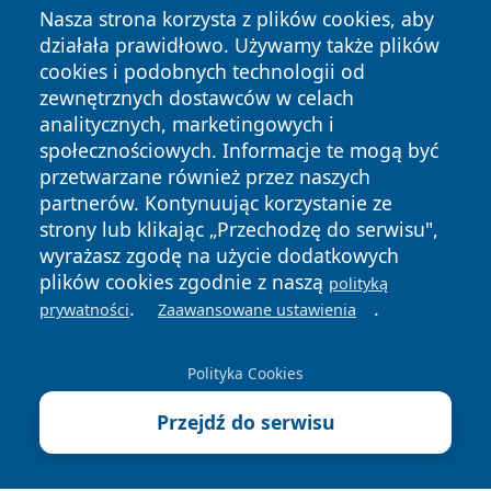
Nasza strona korzysta z plików cookies, aby
działała prawidłowo. Używamy także plików
cookies i podobnych technologii od
zewnętrznych dostawców w celach
analitycznych, marketingowych i
społecznościowych. Informacje te mogą być
przetwarzane również przez naszych
partnerów. Kontynuując korzystanie ze
Copyright © 2026 portalzory.pl Wszystkie prawa zastrzeżone.
strony lub klikając „Przechodzę do serwisu",
wyrażasz zgodę na użycie dodatkowych
plików cookies zgodnie z naszą
polityką
Polityka
Polityka
.
.
prywatności
Zaawansowane ustawienia
News
Autorzy
Prywatności
Cookies
Polityka Cookies
Przejdź do serwisu