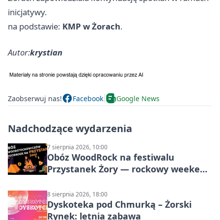
inicjatywy.
na podstawie:
KMP w Żorach
.
Autor:
krystian
Zaobserwuj nas!
Facebook
Google News
Nadchodzące wydarzenia
7 sierpnia 2026, 10:00
Obóz WoodRock na festiwalu
Przystanek Żory — rockowy weekend
w Parku Cegielnia
8 sierpnia 2026, 18:00
Dyskoteka pod Chmurką – Żorski
Rynek: letnia zabawa