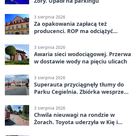
Żory. Upadł na parkingu
3 sierpnia 2026
Za opakowania zapłacą też
producenci. ROP ma odciążyć
mieszkańców Żor
3 sierpnia 2026
Awaria sieci wodociągowej. Przerwa
w dostawie wody na pięciu ulicach
3 sierpnia 2026
Superauta przyciągnęły tłumy do
Parku Cegielnia. Zbiórka wesprze
karetkę dla dzieci
3 sierpnia 2026
Chwila nieuwagi na rondzie w
Żorach. Toyota uderzyła w Kię i
infrastrukturę