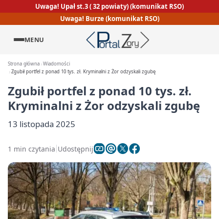
Uwaga! Upał st.3 ( 32 powiaty) (komunikat RSO)
Uwaga! Burze (komunikat RSO)
MENU
Strona główna
Wiadomości
Zgubił portfel z ponad 10 tys. zł. Kryminalni z Żor odzyskali zgubę
Zgubił portfel z ponad 10 tys. zł.
Kryminalni z Żor odzyskali zgubę
13 listopada 2025
1 min czytania
Udostępnij