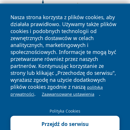
Nasza strona korzysta z plików cookies, aby
działała prawidłowo. Używamy także plików
cookies i podobnych technologii od
zewnętrznych dostawców w celach
analitycznych, marketingowych i
społecznościowych. Informacje te mogą być
przetwarzane również przez naszych
partnerów. Kontynuując korzystanie ze
strony lub klikając „Przechodzę do serwisu",
wyrażasz zgodę na użycie dodatkowych
plików cookies zgodnie z naszą
polityką
.
.
prywatności
Zaawansowane ustawienia
Copyright © 2026 portalzory.pl Wszystkie prawa zastrzeżone.
Polityka Cookies
Polityka
Polityka
News
Autorzy
Przejdź do serwisu
Prywatności
Cookies