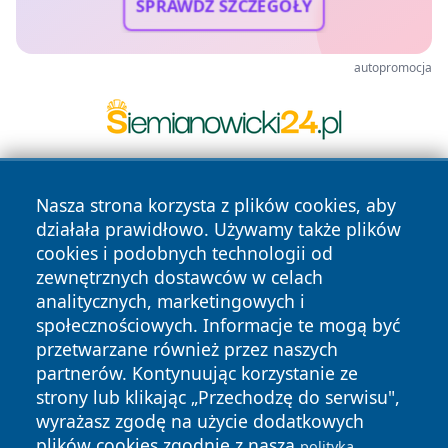
SPRAWDŹ SZCZEGÓŁY
autopromocja
Nasza strona korzysta z plików cookies, aby
działała prawidłowo. Używamy także plików
cookies i podobnych technologii od
zewnętrznych dostawców w celach
analitycznych, marketingowych i
Copyright © 2026 portalzory.pl Wszystkie prawa zastrzeżone.
społecznościowych. Informacje te mogą być
przetwarzane również przez naszych
partnerów. Kontynuując korzystanie ze
Polityka
Polityka
News
Autorzy
strony lub klikając „Przechodzę do serwisu",
Prywatności
Cookies
wyrażasz zgodę na użycie dodatkowych
plików cookies zgodnie z naszą
polityką