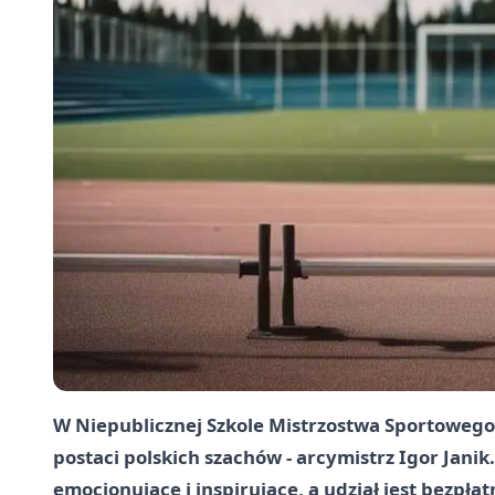
W Niepublicznej Szkole Mistrzostwa Sportowego 
postaci polskich szachów - arcymistrz Igor Jani
emocjonujące i inspirujące, a udział jest bezpła