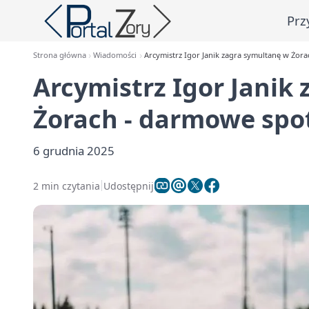
Prz
Strona główna
Wiadomości
Arcymistrz Igor Janik zagra symultanę w Żor
Arcymistrz Igor Janik
Żorach - darmowe spo
6 grudnia 2025
2 min czytania
Udostępnij