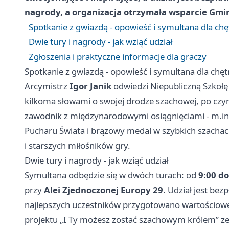
nagrody, a organizacja otrzymała wsparcie Gmin
Spotkanie z gwiazdą - opowieść i symultana dla ch
Dwie tury i nagrody - jak wziąć udział
Zgłoszenia i praktyczne informacje dla graczy
Spotkanie z gwiazdą - opowieść i symultana dla chę
Arcymistrz
Igor Janik
odwiedzi Niepubliczną Szkoł
kilkoma słowami o swojej drodze szachowej, po czym
zawodnik z międzynarodowymi osiągnięciami - m.in
Pucharu Świata i brązowy medal w szybkich szachac
i starszych miłośników gry.
Dwie tury i nagrody - jak wziąć udział
Symultana odbędzie się w dwóch turach: od
9:00 do
przy
Alei Zjednoczonej Europy 29
. Udział jest bez
najlepszych uczestników przygotowano wartościowe
projektu „I Ty możesz zostać szachowym królem” 