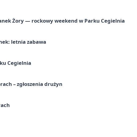
anek Żory — rockowy weekend w Parku Cegielnia
nek: letnia zabawa
ku Cegielnia
rach – zgłoszenia drużyn
rach