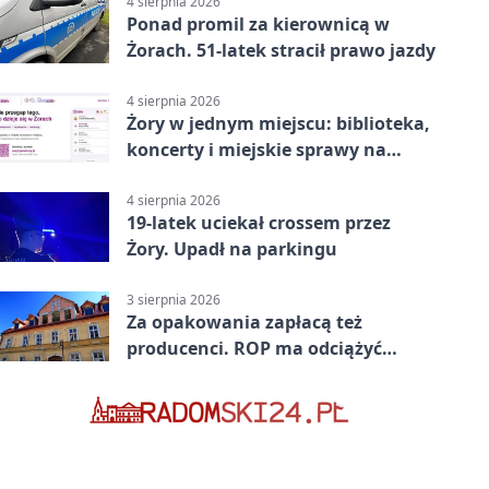
4 sierpnia 2026
Ponad promil za kierownicą w
Żorach. 51-latek stracił prawo jazdy
4 sierpnia 2026
Żory w jednym miejscu: biblioteka,
koncerty i miejskie sprawy na
wyciągnięcie ręki
4 sierpnia 2026
19-latek uciekał crossem przez
Żory. Upadł na parkingu
3 sierpnia 2026
Za opakowania zapłacą też
producenci. ROP ma odciążyć
mieszkańców Żor