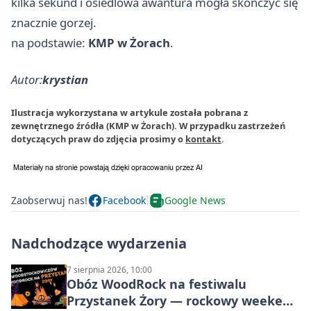
kilka sekund i osiedlowa awantura mogła skończyć się
znacznie gorzej.
na podstawie:
KMP w Żorach
.
Autor:
krystian
Ilustracja wykorzystana w artykule została pobrana z
zewnętrznego źródła (KMP w Żorach). W przypadku zastrzeżeń
dotyczących praw do zdjęcia prosimy o
kontakt
.
Zaobserwuj nas!
Facebook
Google News
Nadchodzące wydarzenia
7 sierpnia 2026, 10:00
Obóz WoodRock na festiwalu
Przystanek Żory — rockowy weekend