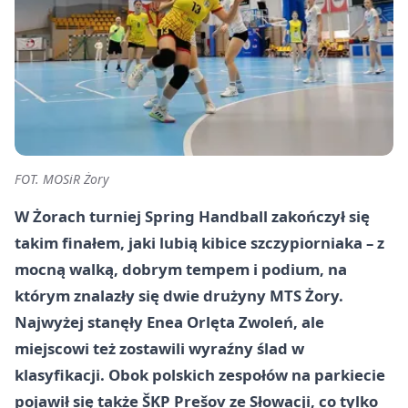
FOT. MOSiR Żory
W Żorach turniej Spring Handball zakończył się
takim finałem, jaki lubią kibice szczypiorniaka – z
mocną walką, dobrym tempem i podium, na
którym znalazły się dwie drużyny MTS Żory.
Najwyżej stanęły Enea Orlęta Zwoleń, ale
miejscowi też zostawili wyraźny ślad w
klasyfikacji. Obok polskich zespołów na parkiecie
pojawił się także ŠKP Prešov ze Słowacji, co tylko