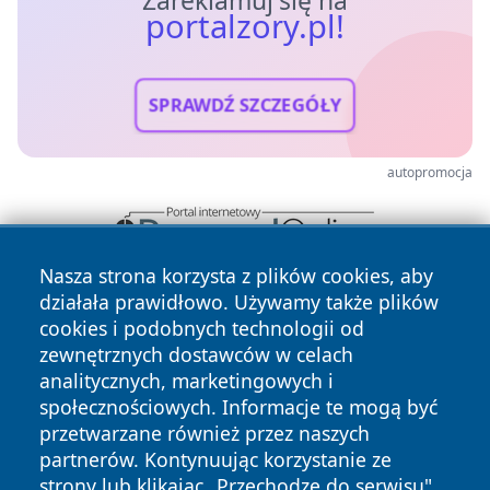
Zareklamuj się na
portalzory.pl!
SPRAWDŹ SZCZEGÓŁY
autopromocja
Nasza strona korzysta z plików cookies, aby
działała prawidłowo. Używamy także plików
cookies i podobnych technologii od
zewnętrznych dostawców w celach
analitycznych, marketingowych i
społecznościowych. Informacje te mogą być
Copyright © 2026 portalzory.pl Wszystkie prawa zastrzeżone.
przetwarzane również przez naszych
partnerów. Kontynuując korzystanie ze
strony lub klikając „Przechodzę do serwisu",