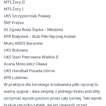
MTS Żory II
MTS Żory I
UKS Szczypiorniak Puławy
ŠKP Prešov
KS Zgoda
Ruda Śląska
– Młodzież
KPR
Białystok
– Klub Piłki Ręcznej Kobiet
Muks ARIES Baranów
UKS Bukowia
UKS Start Pietrowice Wielkie II
Acana Moto-Jelcz Oława
UKS Handball Posada Górna
KPR Lubliniec
W praktyce dla żorskiego środowiska piłki ręcznej to
ważny sygnał – dwa zespoły z jednego klubu potrafiły
utrzymać wysoki poziom przez cały turniej. Taki wynik
buduje nie tylko tabelę, ale też pewność przed