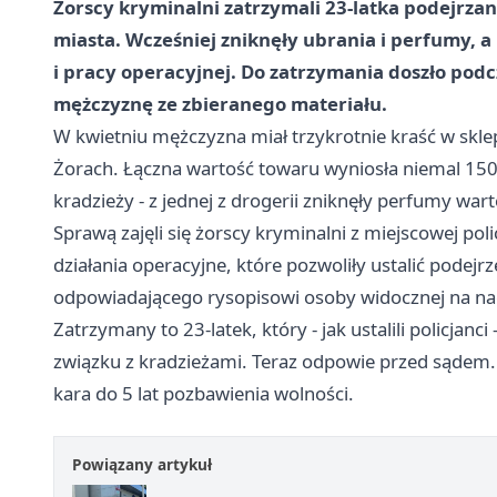
Żorscy kryminalni zatrzymali 23-latka podejrzan
miasta. Wcześniej zniknęły ubrania i perfumy, a
i pracy operacyjnej. Do zatrzymania doszło podc
mężczyznę ze zbieranego materiału.
W kwietniu mężczyzna miał trzykrotnie kraść w skl
Żorach. Łączna wartość towaru wyniosła niemal 1500
kradzieży - z jednej z drogerii zniknęły perfumy wart
Sprawą zajęli się żorscy kryminalni z miejscowej poli
działania operacyjne, które pozwoliły ustalić pode
odpowiadającego rysopisowi osoby widocznej na nagr
Zatrzymany to 23-latek, który - jak ustalili policjan
związku z kradzieżami. Teraz odpowie przed sądem. 
kara do 5 lat pozbawienia wolności.
Powiązany artykuł