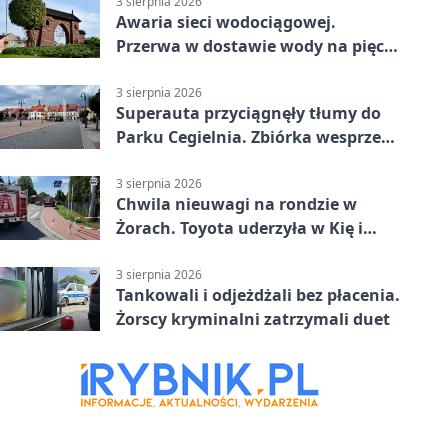
3 sierpnia 2026
Awaria sieci wodociągowej.
Przerwa w dostawie wody na pięciu
ulicach
3 sierpnia 2026
Superauta przyciągnęły tłumy do
Parku Cegielnia. Zbiórka wesprze
karetkę dla dzieci
3 sierpnia 2026
Chwila nieuwagi na rondzie w
Żorach. Toyota uderzyła w Kię i
infrastrukturę
3 sierpnia 2026
Tankowali i odjeżdżali bez płacenia.
Żorscy kryminalni zatrzymali duet