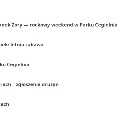
anek Żory — rockowy weekend w Parku Cegielnia
nek: letnia zabawa
ku Cegielnia
rach – zgłoszenia drużyn
rach