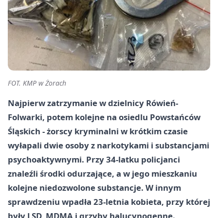
FOT. KMP w Żorach
Najpierw zatrzymanie w dzielnicy Rówień-
Folwarki, potem kolejne na osiedlu Powstańców
Śląskich - żorscy kryminalni w krótkim czasie
wyłapali dwie osoby z narkotykami i substancjami
psychoaktywnymi. Przy 34-latku policjanci
znaleźli środki odurzające, a w jego mieszkaniu
kolejne niedozwolone substancje. W innym
sprawdzeniu wpadła 23-letnia kobieta, przy której
były LSD, MDMA i grzyby halucynogenne.