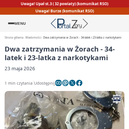
Uwaga! Upał st.3 ( 32 powiaty) (komunikat RSO)
Uwaga! Burze (komunikat RSO)
MENU
Strona główna
Wiadomości
Dwa zatrzymania w Żorach - 34-latek i 23-latka z narkotykami
Dwa zatrzymania w Żorach - 34-
latek i 23-latka z narkotykami
23 maja 2026
1 min czytania
Udostępnij