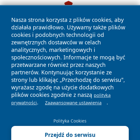
Nasza strona korzysta z plików cookies, aby
działała prawidłowo. Używamy także plików
cookies i podobnych technologii od
zewnętrznych dostawców w celach
analitycznych, marketingowych i
społecznościowych. Informacje te mogą być
przetwarzane również przez naszych
partnerów. Kontynuując korzystanie ze
strony lub klikając „Przechodzę do serwisu",
wyrażasz zgodę na użycie dodatkowych
plików cookies zgodnie z naszą
polityką
.
.
prywatności
Zaawansowane ustawienia
Copyright © 2026 portalzory.pl Wszystkie prawa zastrzeżone.
Polityka Cookies
Przejdź do serwisu
Polityka
Polityka
News
Autorzy