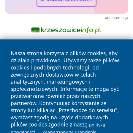
autopromocja
Nasza strona korzysta z plików cookies, aby
działała prawidłowo. Używamy także plików
cookies i podobnych technologii od
zewnętrznych dostawców w celach
analitycznych, marketingowych i
Copyright © 2026 portalzory.pl Wszystkie prawa zastrzeżone.
społecznościowych. Informacje te mogą być
przetwarzane również przez naszych
partnerów. Kontynuując korzystanie ze
Polityka
Polityka
News
Autorzy
strony lub klikając „Przechodzę do serwisu",
Prywatności
Cookies
wyrażasz zgodę na użycie dodatkowych
plików cookies zgodnie z naszą
polityką
.
.
prywatności
Zaawansowane ustawienia