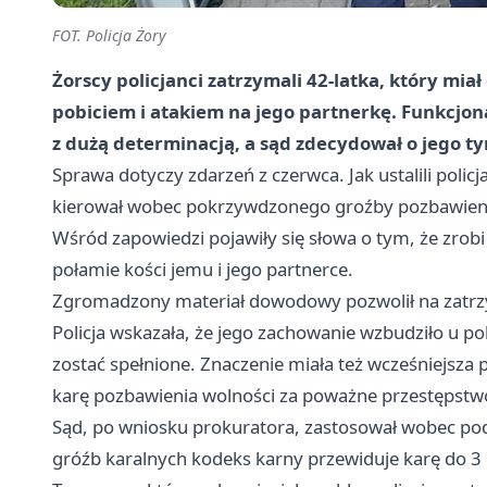
FOT. Policja Żory
Żorscy policjanci zatrzymali 42-latka, który mi
pobiciem i atakiem na jego partnerkę. Funkcjonar
z dużą determinacją, a sąd zdecydował o jego 
Sprawa dotyczy zdarzeń z czerwca. Jak ustalili policj
kierował wobec pokrzywdzonego groźby pozbawienia 
Wśród zapowiedzi pojawiły się słowa o tym, że zrobi
połamie kości jemu i jego partnerce.
Zgromadzony materiał dowodowy pozwolił na zatrz
Policja wskazała, że jego zachowanie wzbudziło u
zostać spełnione. Znaczenie miała też wcześniejsza p
karę pozbawienia wolności za poważne przestępstwo
Sąd, po wniosku prokuratora, zastosował wobec po
gróźb karalnych kodeks karny przewiduje karę do 3 