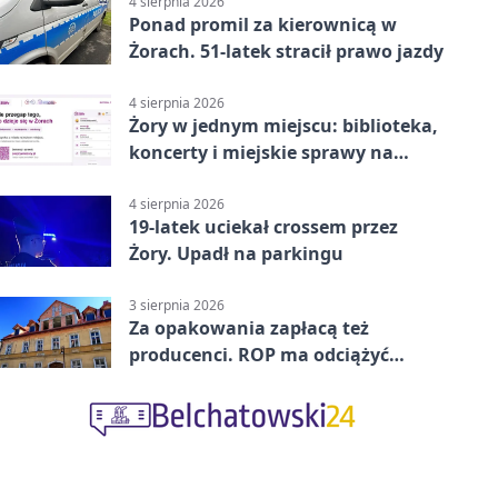
4 sierpnia 2026
Ponad promil za kierownicą w
Żorach. 51-latek stracił prawo jazdy
4 sierpnia 2026
Żory w jednym miejscu: biblioteka,
koncerty i miejskie sprawy na
wyciągnięcie ręki
4 sierpnia 2026
19-latek uciekał crossem przez
Żory. Upadł na parkingu
3 sierpnia 2026
Za opakowania zapłacą też
producenci. ROP ma odciążyć
mieszkańców Żor