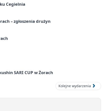
ku Cegielnia
rach – zgłoszenia drużyn
rach
okushin SARI CUP w Żorach
Kolejne wydarzenia