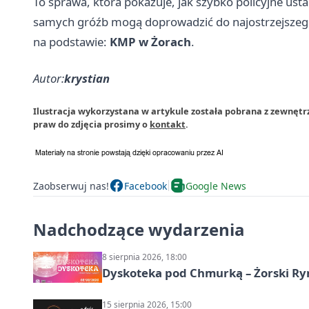
To sprawa, która pokazuje, jak szybko policyjne usta
samych gróźb mogą doprowadzić do najostrzejszeg
na podstawie:
KMP w Żorach
.
Autor:
krystian
Ilustracja wykorzystana w artykule została pobrana z zewnętrz
praw do zdjęcia prosimy o
kontakt
.
Zaobserwuj nas!
Facebook
Google News
Nadchodzące wydarzenia
8 sierpnia 2026, 18:00
Dyskoteka pod Chmurką – Żorski Ry
15 sierpnia 2026, 15:00