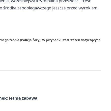
lenia, wcześniejsza kryminalna przeszłość i treść
o środka zapobiegawczego jeszcze przed wyrokiem.
nego źródła (Policja Żory). W przypadku zastrzeżeń dotyczących
nek: letnia zabawa