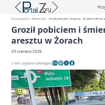
Prz
Strona główna
Wiadomości
Groził pobiciem i śmiercią - 42-latek trafił do
Groził pobiciem i śmier
aresztu w Żorach
29 czerwca 2026
1 min czytania
Udostępnij