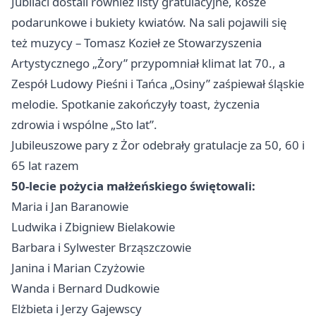
Jubilaci dostali również listy gratulacyjne, kosze
podarunkowe i bukiety kwiatów. Na sali pojawili się
też muzycy – Tomasz Kozieł ze Stowarzyszenia
Artystycznego „Żory” przypomniał klimat lat 70., a
Zespół Ludowy Pieśni i Tańca „Osiny” zaśpiewał śląskie
melodie. Spotkanie zakończyły toast, życzenia
zdrowia i wspólne „Sto lat”.
Jubileuszowe pary z Żor odebrały gratulacje za 50, 60 i
65 lat razem
50-lecie pożycia małżeńskiego świętowali:
Maria i Jan Baranowie
Ludwika i Zbigniew Bielakowie
Barbara i Sylwester Brząszczowie
Janina i Marian Czyżowie
Wanda i Bernard Dudkowie
Elżbieta i Jerzy Gajewscy