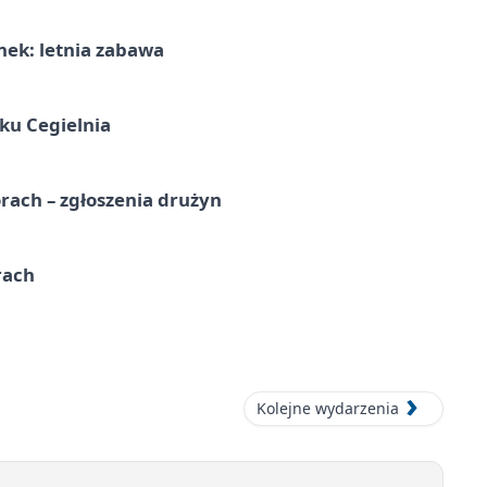
nek: letnia zabawa
ku Cegielnia
rach – zgłoszenia drużyn
rach
Kolejne wydarzenia