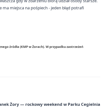
łaszcza gdy w zdarzeniu biorą udział osoby starsze.
e ma miejsca na pośpiech - jeden błąd potrafi
znego źródła (KMP w Żorach). W przypadku zastrzeżeń
anek Żory — rockowy weekend w Parku Cegielnia