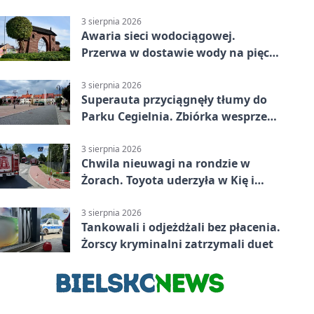
mieszkańców Żor
3 sierpnia 2026
Awaria sieci wodociągowej.
Przerwa w dostawie wody na pięciu
ulicach
3 sierpnia 2026
Superauta przyciągnęły tłumy do
Parku Cegielnia. Zbiórka wesprze
karetkę dla dzieci
3 sierpnia 2026
Chwila nieuwagi na rondzie w
Żorach. Toyota uderzyła w Kię i
infrastrukturę
3 sierpnia 2026
Tankowali i odjeżdżali bez płacenia.
Żorscy kryminalni zatrzymali duet