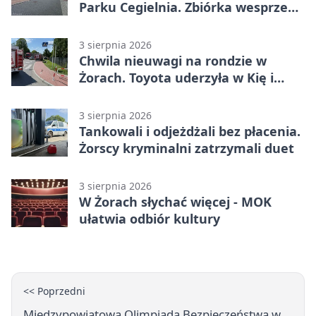
Parku Cegielnia. Zbiórka wesprze
karetkę dla dzieci
3 sierpnia 2026
Chwila nieuwagi na rondzie w
Żorach. Toyota uderzyła w Kię i
infrastrukturę
3 sierpnia 2026
Tankowali i odjeżdżali bez płacenia.
Żorscy kryminalni zatrzymali duet
3 sierpnia 2026
W Żorach słychać więcej - MOK
ułatwia odbiór kultury
<< Poprzedni
Międzypowiatowa Olimpiada Bezpieczeństwa w