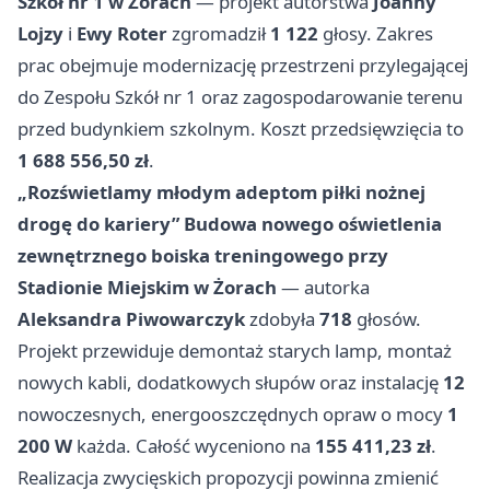
Szkół nr 1 w Żorach
— projekt autorstwa
Joanny
Lojzy
i
Ewy Roter
zgromadził
1 122
głosy. Zakres
prac obejmuje modernizację przestrzeni przylegającej
do Zespołu Szkół nr 1 oraz zagospodarowanie terenu
przed budynkiem szkolnym. Koszt przedsięwzięcia to
1 688 556,50 zł
.
„Rozświetlamy młodym adeptom piłki nożnej
drogę do kariery” Budowa nowego oświetlenia
zewnętrznego boiska treningowego przy
Stadionie Miejskim w Żorach
— autorka
Aleksandra Piwowarczyk
zdobyła
718
głosów.
Projekt przewiduje demontaż starych lamp, montaż
nowych kabli, dodatkowych słupów oraz instalację
12
nowoczesnych, energooszczędnych opraw o mocy
1
200 W
każda. Całość wyceniono na
155 411,23 zł
.
Realizacja zwycięskich propozycji powinna zmienić