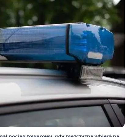
zymał pociąg towarowy, gdy mężczyzna wbiegł na