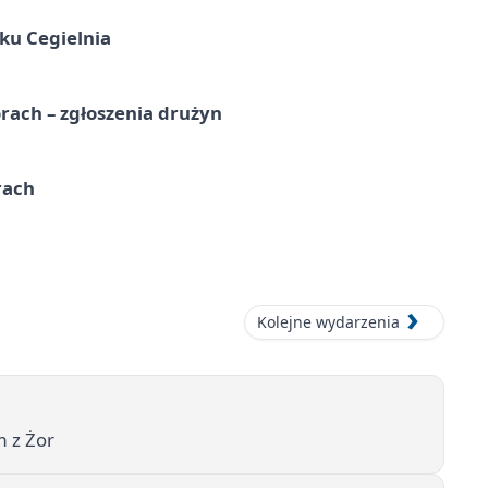
ku Cegielnia
rach – zgłoszenia drużyn
rach
Kolejne wydarzenia
m z Żor