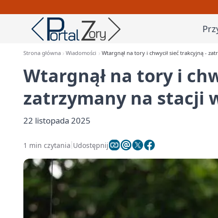
Prz
Strona główna
Wiadomości
Wtargnął na tory i chwycił sieć trakcyjną - za
Wtargnął na tory i chw
zatrzymany na stacji 
22 listopada 2025
1 min czytania
Udostępnij