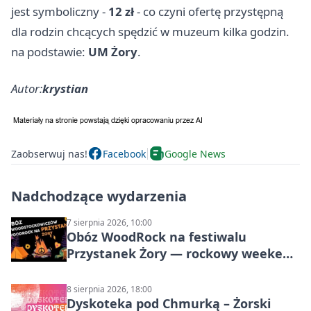
jest symboliczny -
12 zł
- co czyni ofertę przystępną
dla rodzin chcących spędzić w muzeum kilka godzin.
na podstawie:
UM Żory
.
Autor:
krystian
Zaobserwuj nas!
Facebook
Google News
Nadchodzące wydarzenia
7 sierpnia 2026, 10:00
Obóz WoodRock na festiwalu
Przystanek Żory — rockowy weekend
w Parku Cegielnia
8 sierpnia 2026, 18:00
Dyskoteka pod Chmurką – Żorski