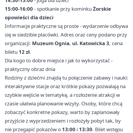
14:30-15:00
- joga dla dzieci
15:00-16:00
- spotkanie przy kominku
Żorskie
opowieści dla dzieci
Informacje praktyczne są proste - wydarzenie odbywa
się w siedzibie placówki. Adres oraz ceny podano przy
organizacji:
Muzeum Ognia
,
ul. Katowicka 3
, cena
biletu
12 zł
.
Dla kogo to dobre miejsce i jak to wykorzystać -
praktyczny obraz dnia
Rodziny z dziećmi znajdą tu połączenie zabawy i nauki:
interaktywne stacje oraz krótkie pokazy pozwalają na
szybkie wejście w tematykę, a rozłożenie atrakcji w
czasie ułatwia planowanie wizyty. Osoby, które chcą
zobaczyć konkretne pokazy, warto by zaplanowały
przyjście z wyprzedzeniem i rozłożyły pobyt tak, by
nie przegapić pokazów o
13:00
i
13:30
. Bilet wstępu