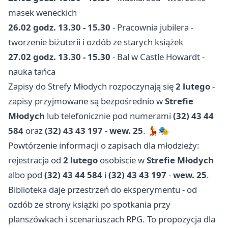
masek weneckich
26.02 godz. 13.30 - 15.30
- Pracownia jubilera -
tworzenie biżuterii i ozdób ze starych książek
27.02 godz. 13.30 - 15.30
- Bal w Castle Howardt -
nauka tańca
Zapisy do Strefy Młodych rozpoczynają się
2 lutego
-
zapisy przyjmowane są bezpośrednio w
Strefie
Młodych
lub telefonicznie pod numerami
(32) 43 44
584
oraz
(32) 43 43 197
-
wew. 25
. 💃🎭
Powtórzenie informacji o zapisach dla młodzieży:
rejestracja od
2 lutego
osobiscie w
Strefie Młodych
albo pod
(32) 43 44 584
i
(32) 43 43 197
-
wew. 25
.
Biblioteka daje przestrzeń do eksperymentu - od
ozdób ze strony książki po spotkania przy
planszówkach i scenariuszach RPG. To propozycja dla