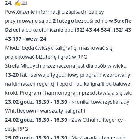
24
. ✍️📖
Powtórzenie informacji o zapisach: zapisy
przyjmowane są od
2 lutego
bezpośrednio w
Strefie
Dzieci
albo telefonicznie pod
(32) 43 44 584
i
(32) 43
43 197
-
wew. 24
.
Młodzi będą ćwiczyć kaligrafię, maskować się,
projektować biżuterię i grać w RPG
Strefa Młodych przeznaczona jest dla osób w wieku
13-20 lat
i serwuje tygodniowy program wzorowany
na klimatach regencji i epoki - od kaligrafii po balowe
kroki. Program i harmonogram przedstawiają się tak:
23.02 godz. 13.30 - 15.30
- Kronika towarzyska lady
Whistledown - warsztaty kaligrafii
24.02 godz. 13.30 - 16.30
- Zew Cthulhu Regency -
sesja RPG
25.02 godz. 13.30 - 15.30
- Maskarada - tworzenie